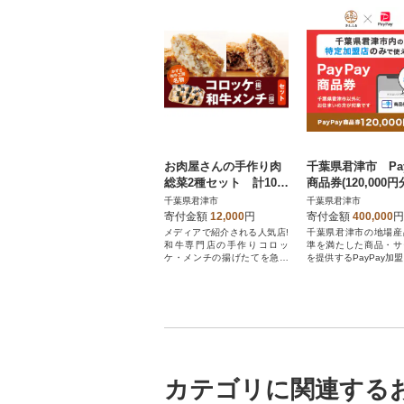
お肉屋さんの手作り肉
千葉県君津市 Pay
総菜2種セット 計10個
商品券(120,000円
(和牛コロッケ×5個・和
地域内の一部の加
千葉県君津市
千葉県君津市
牛メンチ×5個)
のみで利用可
寄付金額
12,000
円
寄付金額
400,000
円
メディアで紹介される人気店!
千葉県君津市の地場産
和牛専門店の手作りコロッ
準を満たした商品・サ
ケ・メンチの揚げたてを急速
を提供するPayPay加
冷凍しました!
お支払いにご利用いた
す。千葉県君津市在住
ayPay商品券を受け
んのでご注意ください
カテゴリに関連する