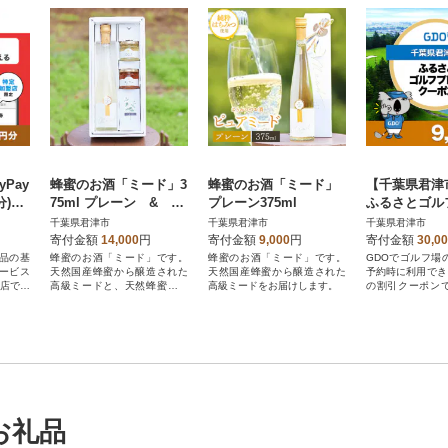
Pay
蜂蜜のお酒「ミード」3
蜂蜜のお酒「ミード」
【千葉県君津
分)※
75ml プレーン & 百
プレーン375ml
ふるさとゴル
盟店
花蜂蜜100g アカシア
クーポン(9,00
千葉県君津市
千葉県君津市
千葉県君津市
蜂蜜100g
寄付金額
14,000
円
寄付金額
9,000
円
寄付金額
30,0
品の基
蜂蜜のお酒「ミード」です。
蜂蜜のお酒「ミード」です。
GDOでゴルフ場
ービス
天然国産蜂蜜から醸造された
天然国産蜂蜜から醸造された
予約時に利用できる
盟店での
高級ミードと、天然蜂蜜のセ
高級ミードをお届けします。
の割引クーポン
だけま
ットです。
君津市が指定す
の方はP
利用できます。
取れませ
。
お礼品