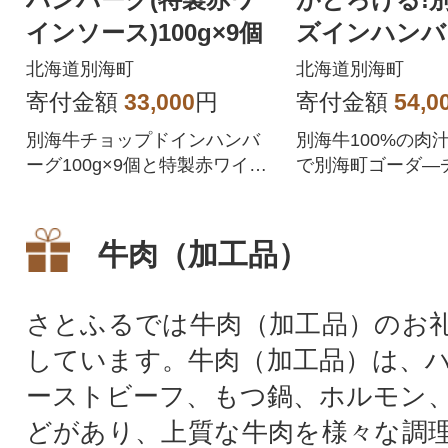
インソース)100g×9個
ズインハンバー
g×6個)全3回
北海道別海町
北海道別海町
寄付金額
33,000
円
寄付金額
54,0
別海牛チョップドインハンバ
別海牛100%の肉
ーグ100g×9個と特製赤ワイン
で別海町ゴーダ―
ソース付きをお送りいたしま
みこんだ濃厚かつ
す。
るハンバーグ
牛肉（加工品）
さとふるでは牛肉（加工品）のお
しています。牛肉（加工品）は、
ーストビーフ、もつ鍋、ホルモン
どがあり、上質な牛肉を様々な調