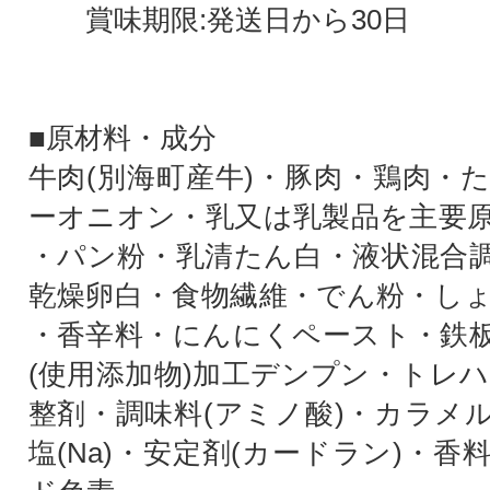
賞味期限:発送日から30日
■原材料・成分
牛肉(別海町産牛)・豚肉・鶏肉・
ーオニオン・乳又は乳製品を主要
・パン粉・乳清たん白・液状混合
乾燥卵白・食物繊維・でん粉・し
・香辛料・にんにくペースト・鉄
(使用添加物)加工デンプン・トレハ
整剤・調味料(アミノ酸)・カラメ
塩(Na)・安定剤(カードラン)・