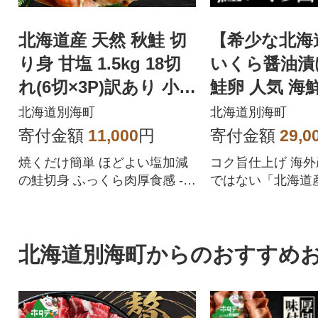
北海道産 天然 秋鮭 切
【希少な北海
り身 甘塩 1.5kg 18切
いくら醤油漬け
れ(6切×3P)訳あり 小分
鮭卵 人気 海
けで便利シャケ切身
丼 国産 別海
北海道別海町
北海道別海町
寄付金額
11,000
円
寄付金額
29,0
焼くだけ簡単 ほどよい塩加減
コク旨仕上げ 海
の鮭切身 ふっくら肉厚食感 -
ではない「北海道
焼き鮭やバター焼きに 6切れず
卵」天然鮭を使用 
つの小分け
海町ふるさと納税
北海道別海町からのおすすめ