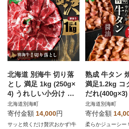
北海道 別海牛 切り落
熟成 牛タン 
とし 満足 1kg (250g×
満足1.2kg 
4) うれしい小分け 訳
だれ(400g×
あり 国産 冷凍
厚切りスライ
北海道別海町
北海道別海町
け
寄付金額
14,000
円
寄付金額
14,0
サッと焼くだけ贅沢おかず!牛
柔らかジューシー 