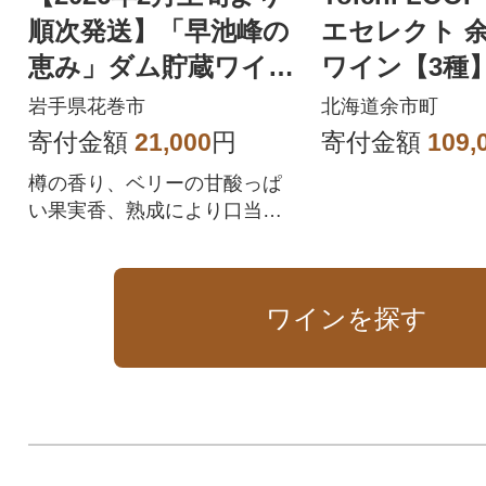
順次発送】「早池峰の
エセレクト 
恵み」ダム貯蔵ワイン
ワイン【3種
ピノ・ノワール2017
ト_Y055-007
岩手県花巻市
北海道余市町
寄付金額
21,000
円
寄付金額
109,
樽の香り、ベリーの甘酸っぱ
い果実香、熟成により口当た
りがまろやかになったワイ
ン。
ワインを探す