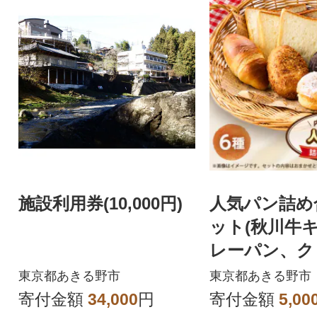
施設利用券(10,000円)
人気パン詰め
ット(秋川牛
レーパン、ク
ン、塩バター
東京都あきる野市
東京都あきる野市
食パン、あん
寄付金額
34,000
円
寄付金額
5,00