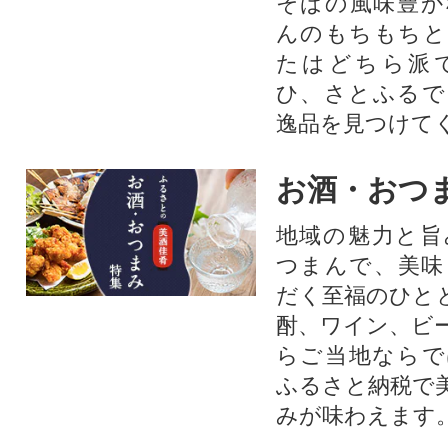
そばの風味豊か
んのもちもちと
たはどちら派
ひ、さとふるで
逸品を見つけて
お酒・おつ
地域の魅力と旨
つまんで、美味
だく至福のひと
酎、ワイン、ビ
らご当地ならで
ふるさと納税で
みが味わえます