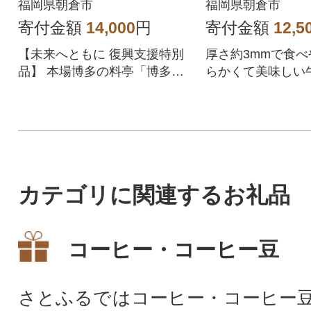
パック)
福岡県朝倉市
福岡県朝倉市
寄付金額
14,000
円
寄付金額
12,5
【未来へともに 復興支援特別
厚さ約3mmで食べ
品】 本場博多の料亭「博多華
らかくて美味しい
味鳥」がご家庭でお楽しみ頂
イス!ご家庭でお
けます。
できます。
カテゴリに関連するお礼品
コーヒー・コーヒー豆
さとふるではコーヒー・コーヒー