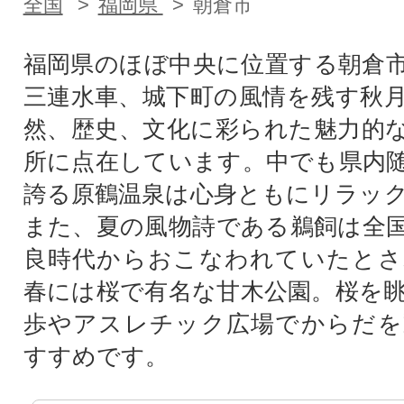
全国
福岡県
朝倉市
福岡県のほぼ中央に位置する朝倉
三連水車、城下町の風情を残す秋
然、歴史、文化に彩られた魅力的
所に点在しています。中でも県内
誇る原鶴温泉は心身ともにリラッ
また、夏の風物詩である鵜飼は全
良時代からおこなわれていたとさ
春には桜で有名な甘木公園。桜を
歩やアスレチック広場でからだを
すすめです。