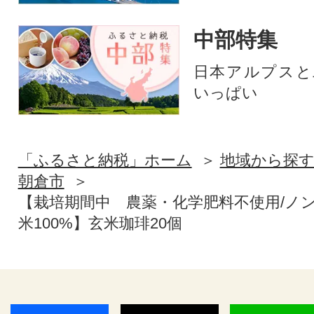
中部特集
日本アルプスと
いっぱい
「ふるさと納税」ホーム
地域から探
朝倉市
【栽培期間中 農薬・化学肥料不使用/ノン
米100%】玄米珈琲20個