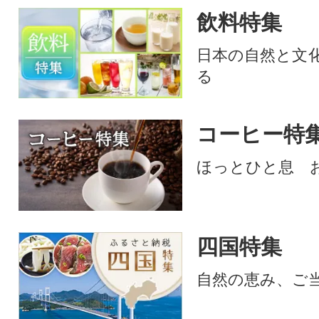
飲料特集
日本の自然と文
る
コーヒー特
ほっとひと息 
四国特集
自然の恵み、ご