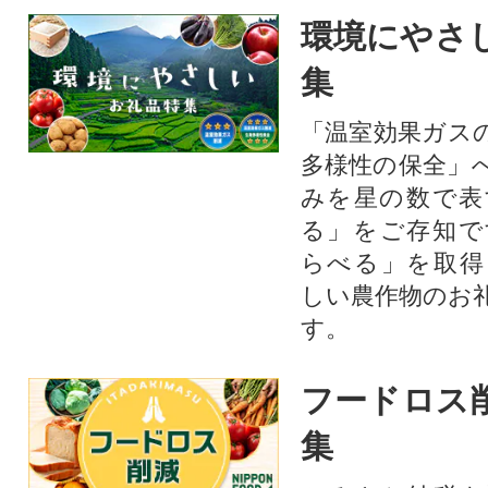
環境にやさ
集
「温室効果ガス
多様性の保全」
みを星の数で表
る」をご存知で
らべる」を取得
しい農作物のお
す。​
フードロス
集