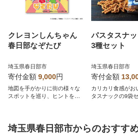
クレヨンしんちゃん
パスタスナッ
春日部なぞたび
3種セット
埼玉県春日部市
埼玉県春日部市
寄付金額
9,000
円
寄付金額
13,0
地図を手がかりに街の様々な
カリカリ食感がお
スポットを巡り、ヒントを探
タスナックの9袋
して謎を解き進める謎解きゲ
つにも、お酒のお
ームです。
ぴったり。
埼玉県春日部市からのおすす