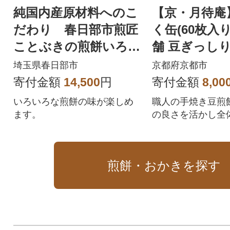
純国内産原材料へのこ
【京・月待庵
だわり 春日部市煎匠
く缶(60枚入り
ことぶきの煎餅いろい
舗 豆ぎっしり
ろ詰合せ
きになる逸品
埼玉県春日部市
京都府京都市
寄付金額
14,500
円
寄付金額
8,00
いろいろな煎餅の味が楽しめ
職人の手焼き豆煎
ます。
の良さを活かし全
を入り豆の風味が楽
京都 せんべい 豆煎
種 お菓子 おやつ 
煎餅・おかきを探す
め ギフト 贈り物
通販 送料無料 ふる