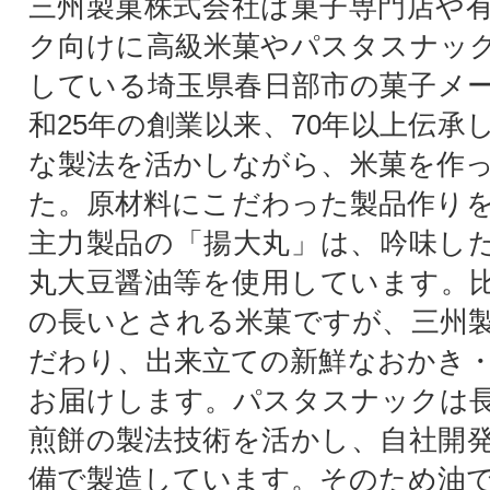
三州製菓株式会社は菓子専門店や
ク向けに高級米菓やパスタスナッ
している埼玉県春日部市の菓子メ
和25年の創業以来、70年以上伝承
な製法を活かしながら、米菓を作
た。原材料にこだわった製品作り
主力製品の「揚大丸」は、吟味し
丸大豆醤油等を使用しています。
の長いとされる米菓ですが、三州
だわり、出来立ての新鮮なおかき
お届けします。パスタスナックは
煎餅の製法技術を活かし、自社開
備で製造しています。そのため油