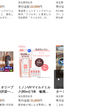
ancient kingdom～
0 Z～
埼玉県羽生市
埼玉県羽生市
埼玉県羽生
00
円
寄付金額
22,000
円
寄付金額
35,000
円
寄付金額
ィングゲーム
電波系シューティングゲーム
PC-8801mkIISRソフト「イー
日本ファル
』と、進化し
初代『ラジルギ』と進化した
スI」と「イースII」が34年の
名作「イー
ルギ2』のセ
完全新作『ラジルギ2』のセッ
時を経て、X68000に登場!
作品がX68
トが登場!
して登場!
 オリーブ
ミノンUVマイルドミル
コーヒー生活お手軽ス
【卵・保
渋沢栄一ビ
ク(80ml) 5本 敏感肌
タートセット
牛乳屋さ
賞製品～
向けの日焼け止め
イスクリ
埼玉県羽生市
埼玉県羽生市
埼玉県羽生
の手作り
00
円
寄付金額
31,000
円
寄付金額
17,000
円
寄付金額
28個入
兼用)~渋沢栄
紫外線が気になる季節に。敏
こまめに焙煎を行い、常に焙
【年間10万