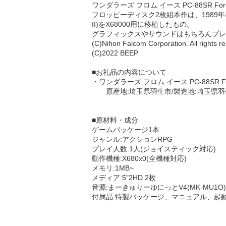
ワンダラーズ フロム イース PC-88SR For 
フロッピーディスク2枚組本作は、1989年
II)をX68000用に移植したもの。
グラフィックスやサウンドはもちろんプレイ
(C)Nihon Falcom Corporation. All rights r
(C)2022 BEEP
■お礼品の内容について
・ワンダラーズ フロム イース PC-88SR F
原産地:埼玉県羽生市/製造地:埼玉県羽
■原材料・成分
ゲームパッケージ1本
ジャンル:アクションRPG
プレイ人数:1人(ジョイスティック対応)
動作機種:X680x0(全機種対応)
メモリ:1MB~
メディア:5"2HD 2枚
音源:まーきゅりーゆにっとV4(MK-MU1O
付属品:特製パッケージ、マニュアル、起