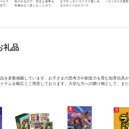
ービス
加させるので、好きな食事を
まですっきりゴクゴク愉しめ
一ビジネス大賞受
盟店での
気兼ねなく楽しむことができ
るカロリーゼロコーラ
だけま
るトクホペプシコーラ
の方はP
取れませ
。
お礼品
品を多数掲載しています。お子さまの思考力や創造力を育む知育玩具か
イテムを幅広くご用意しております。大切な方への贈り物として、また