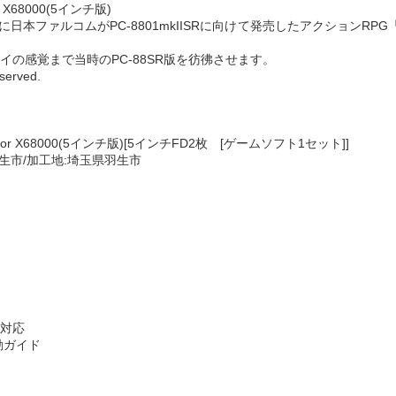
X68000(5インチ版)
に日本ファルコムがPC-8801mkIISRに向けて発売したアクションRP
の感覚まで当時のPC-88SR版を彷彿させます。
eserved.
or X68000(5インチ版)[5インチFD2枚 [ゲームソフト1セット]]
生市/加工地:埼玉県羽生市
)対応
動ガイド