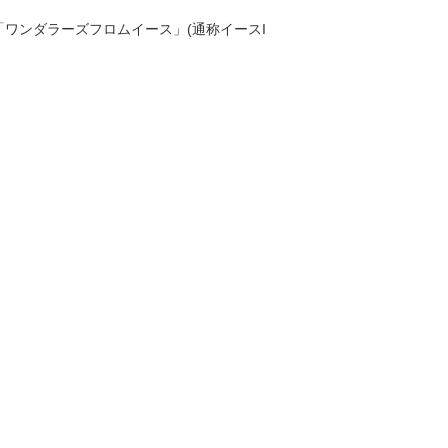
G「ワンダラーズフロムイース」(通称イースI