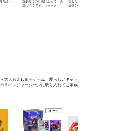
賞商品~
感肌向けの日焼け止めで、快
煎したばかりの新鮮な珈琲を
のミルクアイ
適なUVケアを。ウォータープ
提供させていただきます。
つひとつ心
ルーフで化粧下地にも
ます。
ら大人も楽しめるゲーム、愛らしいキャラ
日常のレジャーシーンに取り入れてご家族