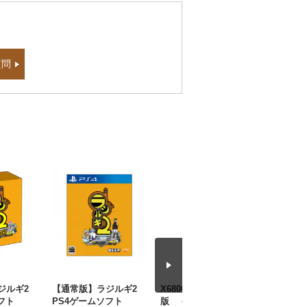
質問
ラジルギ2
【通常版】ラジルギ2
X68000用 5インチFD
Ys Legac
フト
PS4ゲームソフト
版 イースI&II ～Lost
～YsI&II&