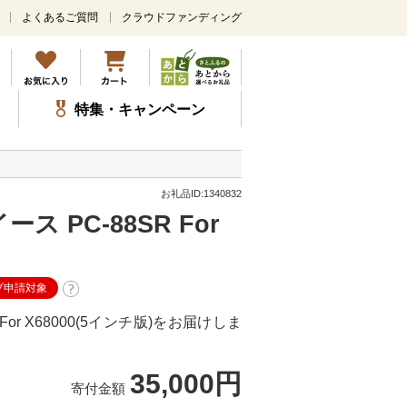
よくあるご質問
クラウドファンディング
メ
イ
ン
コ
ン
特集・キャンペーン
テ
ン
ツ
に
ス
お礼品ID:1340832
キ
 PC-88SR For
ッ
プ
プ申請対象
For X68000(5インチ版)をお届けしま
35,000円
寄付金額