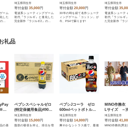
ムソフト
埼玉県羽生市
埼玉県羽生市
埼玉県羽生市
寄付金額
35,000
円
寄付金額
20,000
円
寄付金額
35,0
ゲーム
電波系シューティングゲーム
30年の時を経て名作シューテ
電波系シューテ
化した
初代『ラジルギ』と進化した
ィングゲーム「コットン」が
初代『ラジルギ
』のセッ
完全新作『ラジルギ2』のセッ
今、PS4で蘇ります!
た完全新作『ラジ
トが登場!
ットが登場!
お礼品
Pay
ペプシスペシャルゼロ
ペプシJコーラ ゼロ
MINO作務衣
)※地
(特定保健用食品)490ml
600mlペットボトル 2
Lサイズ ～
店の
ペットボトル 24本
4本
ジネス大賞受
埼玉県羽生市
埼玉県羽生市
埼玉県羽生市
寄付金額
15,000
円
寄付金額
14,000
円
寄付金額
41,0
品の基
脂肪の吸収を抑え、排出を増
爽やかなシトラス感で、最後
MINO作務衣(男女