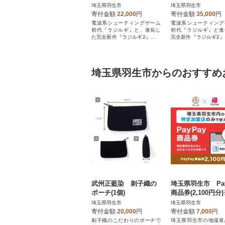
埼玉県羽生市
埼玉県羽生市
寄付金額
22,000
円
寄付金額
35,000
円
電波系シューティングゲーム
電波系シューティング
初代『ラジルギ』と、進化し
初代『ラジルギ』と進
た完全新作『ラジルギ2』のセ
完全新作『ラジルギ2
ットが登場!
トが登場!
埼玉県羽生市からのおすすめ
武州正藍染 刺子織の
埼玉県羽生市 Pay
ポーチ(1個)
商品券(2,100円分
域内の一部の加盟
埼玉県羽生市
埼玉県羽生市
みで利用可
寄付金額
20,000
円
寄付金額
7,000
円
刺子織のこだわりのポーチで
埼玉県羽生市の地場産