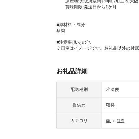
原産地:大阪府泉南郡岬町/加工地:大阪
賞味期限:発送日から1ケ月
■原材料・成分
猪肉
■注意事項/その他
※画像はイメージです。お礼品以外の付属
お礼品詳細
配送種別
冷凍便
提供元
猪将
カテゴリ
肉
猪肉