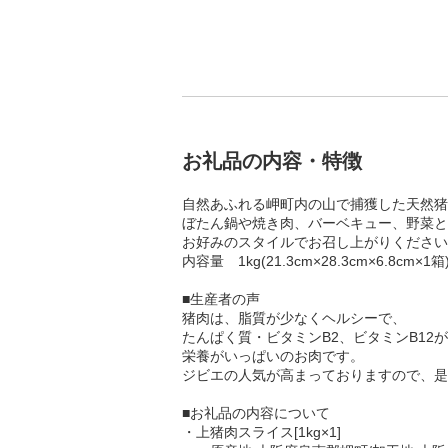
お礼品の内容・特徴
自然あふれる岬町内の山で捕獲した天然猪
ぼたん鍋や焼き肉、バーベキュー、野菜と
お好みのスタイルでお召し上がりください
内容量 1kg(21.3cm×28.3cm×6.8cm×1箱
■生産者の声
猪肉は、脂質が少なくヘルシーで、
たんぱく質・ビタミンB2、ビタミンB12
栄養がいっぱいのお肉です。
ジビエの人気が高まっておりますので、是
■お礼品の内容について
・上猪肉スライス[1kg×1]