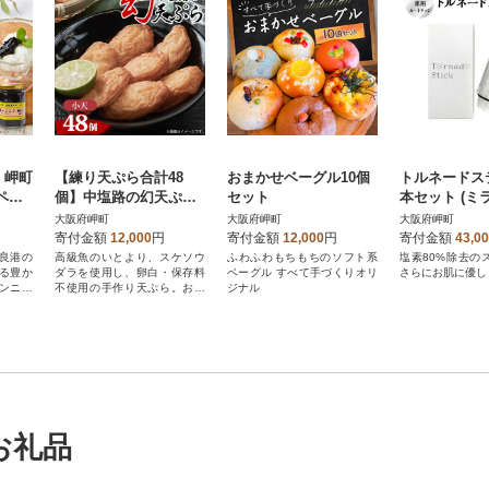
 岬町
【練り天ぷら合計48
おまかせベーグル10個
トルネードス
個】中塩路の幻天ぷ
セット
本セット (ミ
ら 小天8個入り×6パ
ーズ専用カー
大阪府岬町
大阪府岬町
大阪府岬町
ック
寄付金額
12,000
円
寄付金額
12,000
円
寄付金額
43,0
良港の
高級魚のいとより、スケソウ
ふわふわもちもちのソフト系
塩素80%除去の
る豊か
ダラを使用し、卵白・保存料
ベーグル すべて手づくりオリ
さらにお肌に優し
ンニク
不使用の手作り天ぷら。お土
ジナル
す
産の銘品をご家庭で!
お礼品