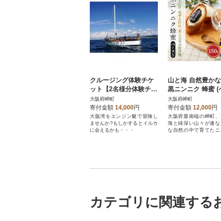
クルージング体験チケ
山と海 自然豊かな
ット【2名様分体験チケ
黒ニンニク 蜂蜜 (ペー
ット】(大人2人)1時間
スト) (純粋) にんにく加
大阪府岬町
大阪府岬町
工食品
寄付金額
14,000
円
寄付金額
12,000
円
大阪湾をエンジン艇で冒険し
大阪府最南端の岬町、
ませんか?もしかするとイルカ
海と緑深い山々が連な
に会えるかも・・・
な自然の中で育てたニ
と蜂蜜の漬け合わせで
カテゴリに関連する