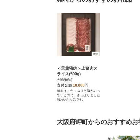
＜天然猪肉＞上猪肉ス
ライス(500g)
大阪府岬町
寄付金額
18,000
円
猪肉は、たっぷりと脂がのっ
ているのに、さっぱりとした
味わいが人気です。
大阪府岬町からのおすすめお