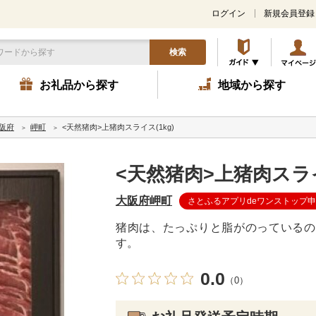
ログイン
新規会員登録
検索
お礼品から探す
地域から探す
阪府
岬町
<天然猪肉>上猪肉スライス(1kg)
<天然猪肉>上猪肉スライ
大阪府岬町
さとふるアプリdeワンストップ
猪肉は、たっぷりと脂がのっているの
す。
0.0
（0）