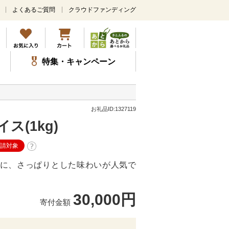
よくあるご質問
クラウドファンディング
メ
イ
ン
コ
ン
特集・キャンペーン
テ
ン
ツ
に
ス
お礼品ID:1327119
キ
ス(1kg)
ッ
プ
申請対象
に、さっぱりとした味わいが人気で
30,000円
寄付金額