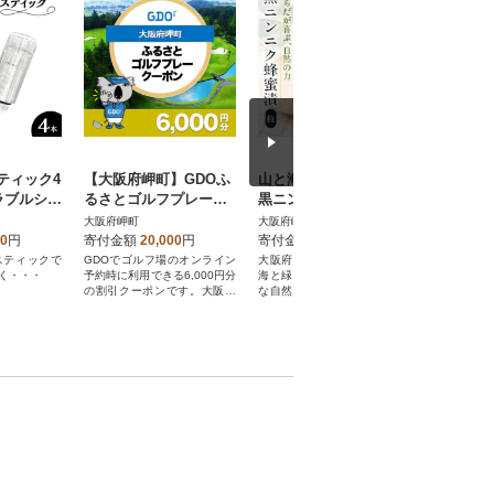
ティック4
【大阪府岬町】GDOふ
山と海 自然豊かな岬町
シーカヤ
ラブルシリ
るさとゴルフプレーク
黒ニンニク 蜂蜜漬け30
ット【5
トリッジ)
ーポン(6,000円分)
0g(中～大粒) (純粋) に
ット】(
大阪府岬町
大阪府岬町
大阪府岬町
んにく加工食品
人)1
00
円
寄付金額
20,000
円
寄付金額
24,000
円
寄付金額
スティックで
GDOでゴルフ場のオンライン
大阪府最南端の岬町、良港の
カヌーに乗
く・・・
予約時に利用できる6,000円分
海と緑深い山々が連なる豊か
してみませ
の割引クーポンです。大阪府
な自然の中で育てたニンニク
岬町が指定するゴルフ場で利
と蜂蜜の漬け合わせです
用できます。