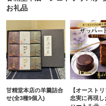
お礼品
甘精堂本店の羊羹詰合
【オーストリ
せ(全3種9個入)
忠実に再現し
ハートルテ 1