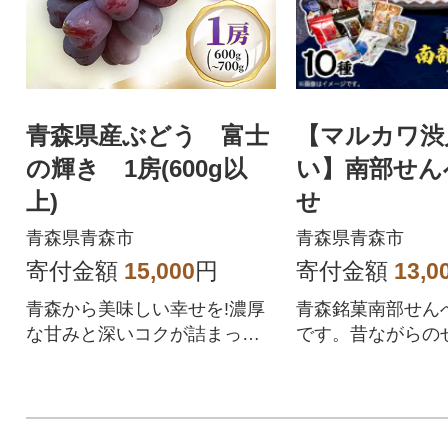
青森県産ぶどう 富士
【マルカワ渋
の輝き 1房(600g以
い】南部せん
上)
せ
青森県青森市
青森県青森市
寄付金額
15,000
円
寄付金額
13,0
青森から美味しい幸せを!濃厚
青森銘菓南部せん
な甘みと深いコクが詰まっ
です。昔ながらの
た、自慢のぶどうをお届けし
ら今風に仕上げた
ます。
でバラエティ10種