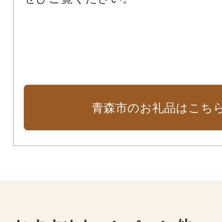
働き続けられるための支援など
【防災】災害時に命を守る地域防
ど
【都市】世界一の豪雪都市！雪に
な都市づくりなど
【市営バス】便利で安全な交通ネ
充実など
青森市のお礼品はこち
【環境】自然環境の保全と地球温
進など
【水道】安全でおいしい水を い
り 育み 次世代への継承など
【消防】消防・救急体制の充実・強