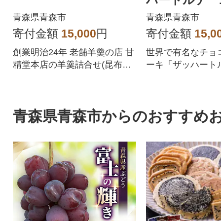
m)
青森県青森市
青森県青森市
寄付金額
15,000
円
寄付金額
15,0
創業明治24年 老舗羊羹の店 甘
世界で有名なチョ
精堂本店の羊羹詰合せ(昆布羊
ーキ「ザッハート
羹・煉羊羹・かしす羊羹)
はザッハトルテ)
の味をご堪能下さ
青森県青森市からのおすすめ