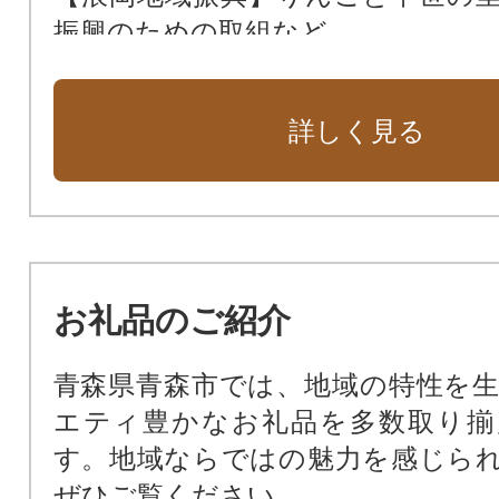
振興のための取組など
【地域活性化】あおもりから日本
おもりの魅力発信！など
詳しく見る
【こども・若者支援】未来を担う
と子育て世代を応援など
【教育】子どもの夢を応援する学
など
【保健】人もペットも健康で長生
お礼品のご紹介
の環境の構築など
【病院】持続可能な医療提供体制の
青森県青森市では、地域の特性を
【福祉】高齢者、障がい者、支援
エティ豊かなお礼品を多数取り揃
支える地域共生社会を目指してなど
す。地域ならではの魅力を感じら
【市民のくらし】女性活躍！女性
ぜひご覧ください。