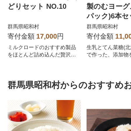
どりセット NO.10
製のむヨーグ
パック)6本セ
6
群馬県昭和村
群馬県昭和村
寄付金額
17,000
円
寄付金額
11,0
ミルクロードのおすすめ製品
生乳とてん菜糖(北
をほとんど詰め込んだ贅沢な
で作った、添加物
セットでございます。
ないのむヨーグル
群馬県昭和村からのおすすめ