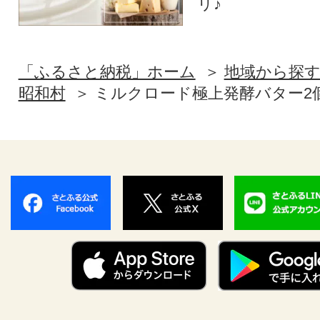
リ♪
「ふるさと納税」ホーム
地域から探
昭和村
ミルクロード極上発酵バター2個セ