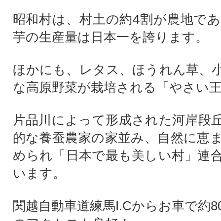
昭和村は、村土の約4割が農地で
芋の生産量は日本一を誇ります。
ほかにも、レタス、ほうれん草、
な高原野菜が栽培される「やさい
片品川によって形成された河岸段
的な養蚕農家の家並み、自然に恵
められ「日本で最も美しい村」連
います。
関越自動車道練馬I.Cからお車で約