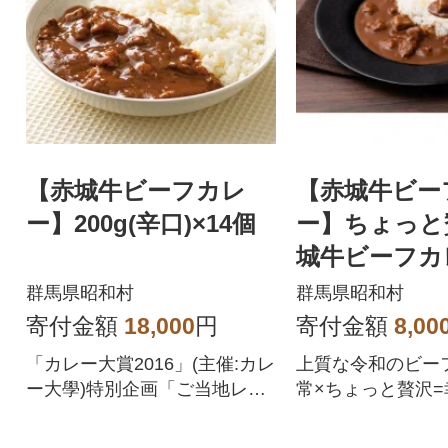
【赤城牛ビーフカレ
【赤城牛ビー
ー】200g(辛口)×14個
ー】ちょっと
城牛ビーフカ
辛 180g×4
群馬県昭和村
群馬県昭和村
寄付金額
18,000
円
寄付金額
8,00
「カレー大賞2016」(主催:カレ
上質な令和のビーフ
ー大學)特別企画「ご当地レト
常×ちょっと贅沢
ルトカレーランキング」全国
をご堪能ください。
第3位受賞。