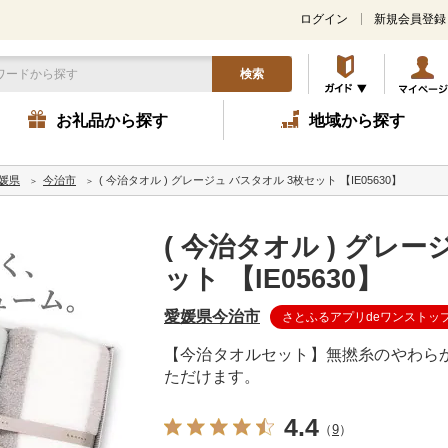
ログイン
新規会員登録
検索
お礼品から探す
地域から探す
媛県
今治市
( 今治タオル ) グレージュ バスタオル 3枚セット 【IE05630】
( 今治タオル ) グレー
ット 【IE05630】
愛媛県今治市
さとふるアプリdeワンストッ
【今治タオルセット】無撚糸のやわら
ただけます。
4.4
（
9
）