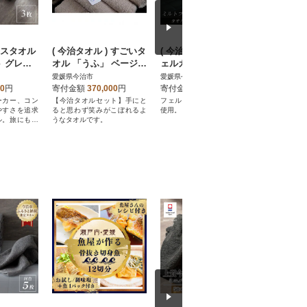
イスタオル
( 今治タオル ) すごいタ
( 今治タオル ) ミルトフ
えひめの
 グレー
オル 「うふ」 ベージュ
ェルガナ タオルケット
ス(6本入り
GY] コン
セット 【IM05050BE】
ネイビー 【IE05120N
0】
愛媛県今治市
愛媛県今治市
愛媛県今治
V】
00
円
寄付金額
370,000
円
寄付金額
50,000
円
寄付金額
ーカー、コン
【今治タオルセット】手にと
フェルガナ盆地の高級長綿を
瀬戸の潮風
やすさを追求
ると思わず笑みがこぼれるよ
使用。
を原料にし
ル。旅にも日
うなタオルです。
です。
。