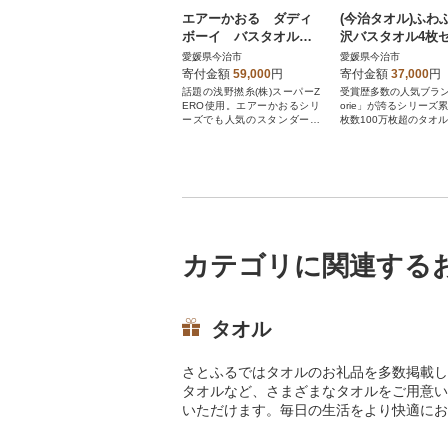
エアーかおる ダディ
(今治タオル)ふわ
ボーイ バスタオル 4
沢バスタオル4枚
枚 マウンテンブルー
チャコール ヒオリエ
愛媛県今治市
愛媛県今治市
【I002240BT4MB】
01130BT4CGY]
寄付金額
59,000
円
寄付金額
37,000
円
話題の浅野撚糸(株)スーパーZ
受賞歴多数の人気ブラン
ERO使用。エアーかおるシリ
orie」が誇るシリーズ
ーズでも人気のスタンダード
枚数100万枚超のタオ
タイプです。
カテゴリに関連する
タオル
さとふるではタオルのお礼品を多数掲載し
タオルなど、さまざまなタオルをご用意い
いただけます。毎日の生活をより快適にお