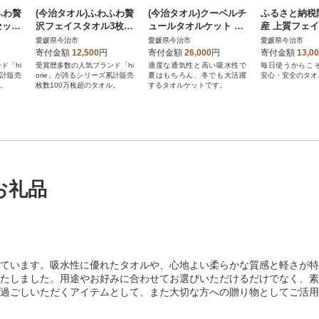
ふわ贅
(今治タオル)ふわふわ贅
(今治タオル)クーベルチ
ふるさと納税
セット
沢フェイスタオル3枚セ
ュールタオルケット Re
産 上質フェ
[I0
ット＜ミストグレー＞
lax(インディゴブルー)
5枚セット(グレ
愛媛県今治市
愛媛県今治市
愛媛県今治市
ヒオリエ[I001160MGY]
【I003480INB】
3510FT5GY
寄付金額
12,500
円
寄付金額
26,000
円
寄付金額
13,0
ド「hi
受賞歴多数の人気ブランド「hi
適度な通気性と高い吸水性で
毎日使うからこ
累計販売
orie」が誇るシリーズ累計販売
夏はもちろん、冬でも大活躍
安心・安全のタオ
ル。
枚数100万枚超のタオル。
するタオルケットです。
お礼品
ています。吸水性に優れたタオルや、心地よい柔らかな質感と軽さが特
たしました。用途やお好みに合わせてお選びいただけるだけでなく、素
過ごしいただくアイテムとして、また大切な方への贈り物としてご活用