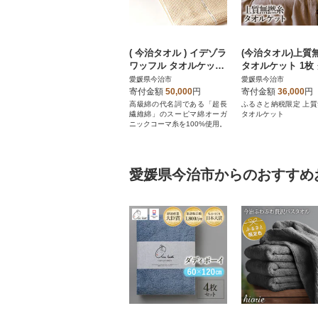
( 今治タオル ) イデゾラ
(今治タオル)上質
ワッフル タオルケット
タオルケット 1枚
【IE05110】
ーベージュ【I0045
愛媛県今治市
愛媛県今治市
T1GYBE】
寄付金額
50,000
円
寄付金額
36,000
円
高級綿の代名詞である「超長
ふるさと納税限定 上
繊維綿」のスーピマ綿オーガ
タオルケット
ニックコーマ糸を100%使用。
愛媛県今治市からのおすすめ