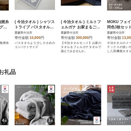
無撚糸
( 今治タオル ) シャツス
( 今治タオル ) ミルトフ
MOKU フェ
 グレ
トライプ バスタオル
ェルガナ お家まるごと
同色3枚セット
00K
【IB05180】
セット 色おまかせ 1セ
[I002570FT3
愛媛県今治市
愛媛県今治市
愛媛県今治市
ット 【IM05040】
テックス
寄付金額
10,000
円
寄付金額
300,000
円
寄付金額
13,0
質無撚糸
バスタオルより少し小さめの
【今治タオルセット】お家の
今治タオルのメ
コンパクトサイズ
タオルをフェルガナタオルで
テックスの使い
揃えてみませんか。
した高機能タオ
常にもMOKU一枚
お礼品