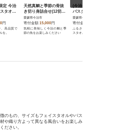
限定 今治
天然真鯛と季節の骨抜
(今治タオル) 上質ミニ
ふるさと
イスタオル
き切り身詰合せ(12切
バスタオル 4枚 グレー
今治タオ
ー)【I00
れ)調味塩付きお試し用
【I003990MBTGY】
イスタオ
愛媛県今治市
愛媛県今治市
愛媛県今治
】
1パック付き【V00173
スティピン
00
円
寄付金額
15,000
円
寄付金額
19,500
円
寄付金額
0】
FT4DP
そ、高品質で
気軽に美味しく今治の鯛と季
ふるさと納税限定 上質ミニバ
ふるさと納
ルを。
節の魚をお楽しみください
スタオル
ない、こだ
日常で使い
タオルです
徴のもの、サイズもフェイスタオルやバス
材や織り方よって異なる風合いをお楽しみ
ください。