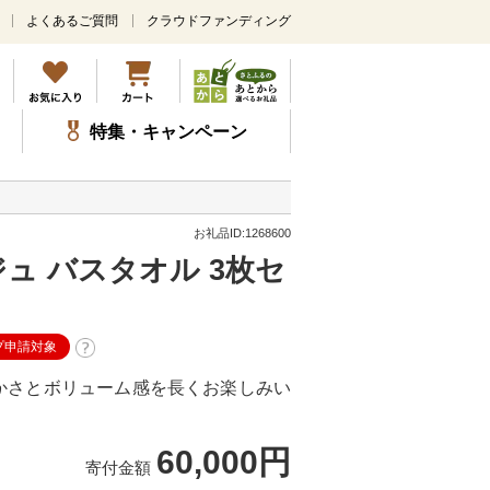
よくあるご質問
クラウドファンディング
メ
イ
ン
コ
ン
特集・キャンペーン
テ
ン
ツ
に
ス
お礼品ID:1268600
キ
ジュ バスタオル 3枚セ
ッ
プ
プ申請対象
かさとボリューム感を長くお楽しみい
60,000円
寄付金額