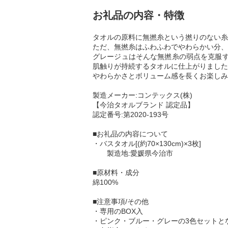
お礼品の内容・特徴
タオルの原料に無撚糸という撚りのない糸
ただ、無撚糸はふわふわでやわらかい分、
グレージュはそんな無撚糸の弱点を克服す
肌触りが持続するタオルに仕上がりました
やわらかさとボリューム感を長くお楽しみ
製造メーカー:コンテックス(株)
【今治タオルブランド 認定品】
認定番号:第2020-193号
■お礼品の内容について
・バスタオル[(約70×130cm)×3枚]
製造地:愛媛県今治市
■原材料・成分
綿100%
■注意事項/その他
・専用のBOX入
・ピンク・ブルー・グレーの3色セットと