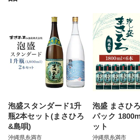
泡盛スタンダード1升
泡盛 まさひろ 
瓶2本セット(まさひろ
パック 1800
&島唄)
ット
沖縄県糸満市
沖縄県糸満市