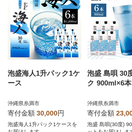
泡盛海人1升パック1ケ
泡盛 島唄 30
ース
ク 900ml×
沖縄県糸満市
沖縄県糸満市
寄付金額
30,000
円
寄付金額
23,0
泡盛海人1升パック1ケースを
泡盛 島唄(30度) 9
お届けします。
ットをお届けしま