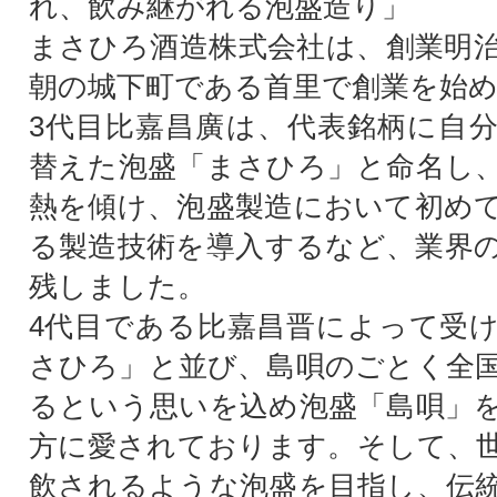
れ、飲み継がれる泡盛造り」
まさひろ酒造株式会社は、創業明治
朝の城下町である首里で創業を始
3代目比嘉昌廣は、代表銘柄に自
替えた泡盛「まさひろ」と命名し
熱を傾け、泡盛製造において初め
る製造技術を導入するなど、業界
残しました。
4代目である比嘉昌晋によって受
さひろ」と並び、島唄のごとく全
るという思いを込め泡盛「島唄」
方に愛されております。そして、
飲されるような泡盛を目指し、伝