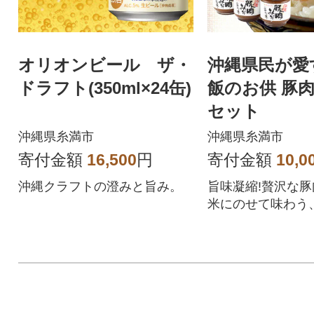
オリオンビール ザ・
沖縄県民が愛
ドラフト(350ml×24缶)
飯のお供 豚肉
セット
沖縄県糸満市
沖縄県糸満市
寄付金額
16,500
円
寄付金額
10,0
沖縄クラフトの澄みと旨み。
旨味凝縮!贅沢な豚
米にのせて味わう
統「アンダンスー