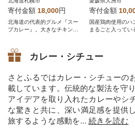
北海道札幌市
愛媛県大洲市
寄付金額
18,000
円
寄付金額
10,0
北海道の代表的グルメ『スー
国産鶏肉使用のハ
プカレー』。大きなチキンレ
まるごと入ってい
ッグがゴロっと入った、「ま
ームのある中辛カ
るごとチキンレッグ入りスー
カレー×ハンバー
プカレー3種セット」を北海道
ビ!国産鶏を使用
カレー・シチュー
札幌市からお届けします。チ
えのあるハンバーグが
キンレッグをまるっと1本トッ
が入っています。
ピングした、贅沢なスープカ
ンバーグも両方食
さとふるではカレー・シチューの
レー。とろけるように柔らか
おすすめです。
載しています。伝統的な製法を守
く煮込まれたお肉は、口の中
でホロホロとほぐれ、食べる
アイデアを取り入れたカレーやシ
たびに幸福な気持ちに包まれ
な驚きと共に、深い満足感を提供
ます。バラエティ豊かな3種の
旅するような感動を...
続きを読む
本格派スープカレーを、ご自
宅でぜひお楽しみください!