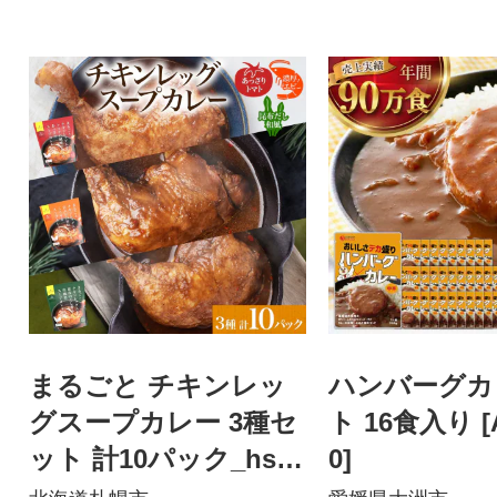
まるごと チキンレッ
ハンバーグカ
グスープカレー 3種セ
ト 16食入り [
ット 計10パック_hs29
0]
9-031