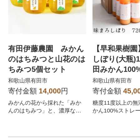
有田伊藤農園 みかん
【早和果樹園
のはちみつと山花のは
しぼり(大瓶)1
ちみつ5個セット
田みかん100
ートジュース
和歌山県有田市
和歌山県有田市
寄付金額
14,000
円
寄付金額
45,0
みかんの花から採れた「みか
糖度11度以上の無
んのはちみつ」と、濃厚な味
かん100%ストレ
「山花のはちみつ」の、純粋
ス。甘味と酸味の
生蜜セットです。
優れ後味スッキリ!