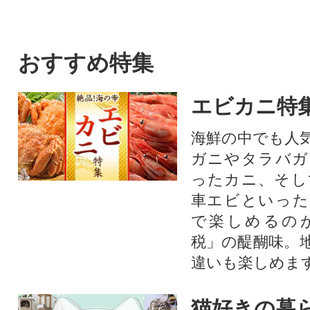
おすすめ特集
エビカニ特
海鮮の中でも人
ガニやタラバガ
ったカニ、そし
車エビといった
で楽しめるの
税」の醍醐味。
違いも楽しめま
猫好きの暮