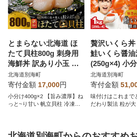
とまらない北海道 ほ
贅沢いくら丼 
たて貝柱800g 刺身用
鮭いくら醤油漬
海鮮丼 訳あり小玉 冷
(250g×4) 
凍 帆立 別海町 ふるさ
ク冷凍 別海
北海道別海町
北海道別海町
と納税
と納税
寄付金額
17,000
円
寄付金額
51,0
小分け400g×2 【旨み濃厚】ね
味付けはこれまで
っと~り甘い 帆立貝柱 冷凍と
だわり製法 粒が
は思えない 訳あり 小玉ホタテ
チ食感で好評 250
けで使いやすい
北海道別海町からのおすすめ