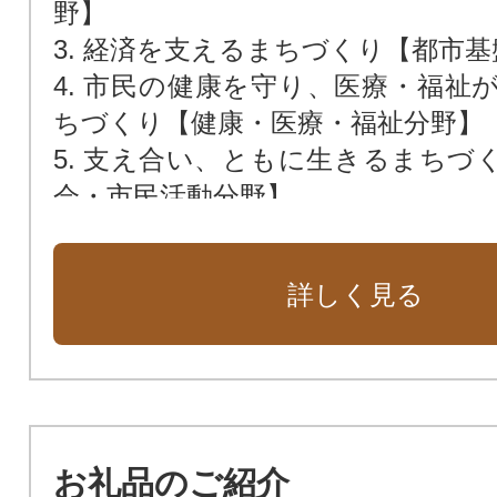
野】
3. 経済を支えるまちづくり【都市
4. 市民の健康を守り、医療・福祉
ちづくり【健康・医療・福祉分野】
5. 支え合い、ともに生きるまちづ
会・市民活動分野】
6. 次世代を育むまちづくり【子ど
教育分野】
詳しく見る
7. 持続可能なまちづくり【環境・防
8. 持続可能で開かれた市役所の実
営分野】
9. クラウドファンディング型ふる
象外お礼品の場合は市長におまか
お礼品のご紹介
す）