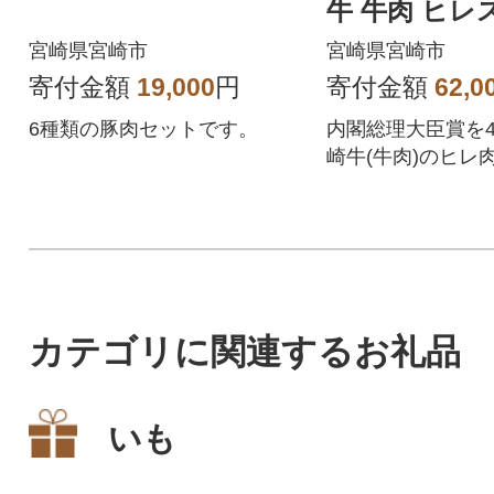
牛 牛肉 ヒレ
(フィレ・ヘレ)
宮崎県宮崎市
宮崎県宮崎市
寄付金額
19,000
円
寄付金額
62,0
6種類の豚肉セットです。
内閣総理大臣賞を
崎牛(牛肉)のヒレ
るほどやわらかい
の高級部位です
カテゴリに関連するお礼品
いも