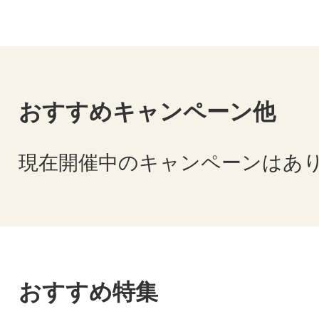
回全国和牛能力共進会」において
牛は、8部門中2部門(第3区、第7区
に加え、今大会から新設された第7
評価群）で最高賞となる内閣総理
おすすめキャンペーン他
●世界のトッププロが集う・・197
ロップフェニックストーナメントの
現在開催中のキャンペーンはあ
おすすめ特集