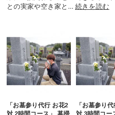
との実家や空き家と...
続きを読む
「お墓参り代行 お花2
「お墓参り代行
対 2時間コース」 墓掃
対 3時間コー