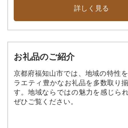
私立高校の教育環境充実支援（福知
詳しく見る
校）
私立高校の教育環境充実支援（福知
校）
私立高校の教育環境充実支援（京都
学校）
お礼品のご紹介
その他、本市施策推進のため市長
への寄附
京都府福知山市では、地域の特性
ラエティ豊かなお礼品を多数取り
す。地域ならではの魅力を感じら
ぜひご覧ください。