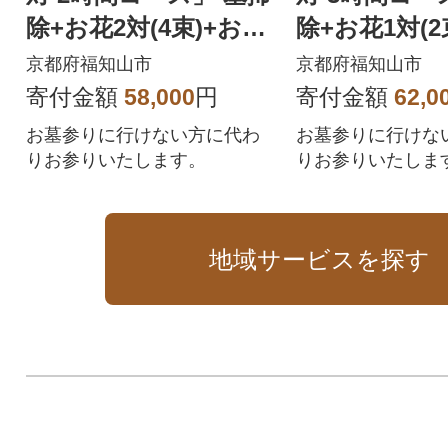
除+お花2対(4束)+お焼
除+お花1対(2
香+現地への移動込
香+現地への
京都府福知山市
京都府福知山市
寄付金額
58,000
円
寄付金額
62,0
お墓参りに行けない方に代わ
お墓参りに行けな
りお参りいたします。
りお参りいたしま
地域サービスを探す