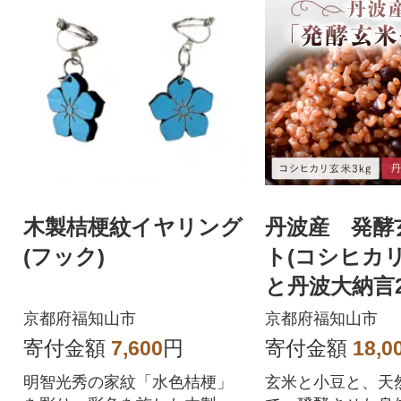
木製桔梗紋イヤリング
丹波産 発酵
(フック)
ト(コシヒカリ
と丹波大納言20
京都府福知山市
京都府福知山市
寄付金額
7,600
円
寄付金額
18,0
明智光秀の家紋「水色桔梗」
玄米と小豆と、天