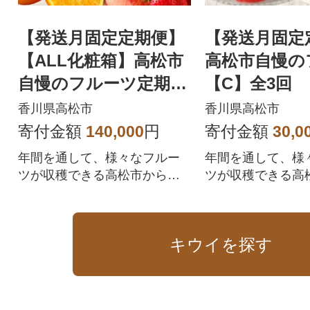
【発送月固定定期便】
【発送月固定
【ALL化粧箱】高松市
高松市自慢の
自慢のフルーツ定期便
【C】全3回
【M】全12回
香川県高松市
香川県高松市
寄付金額
140,000
円
寄付金額
30,0
年間を通して、様々なフルー
年間を通して、様
ツが収穫できる高松市から旬
ツが収穫できる高
の果物を楽しみませんか。
の果物を楽しみま
キウイを探す