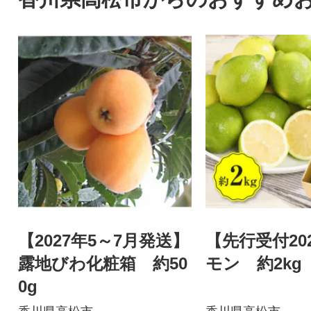
【2027年5～7月発送】
【先行受付20
露地びわ化粧箱 約50
モン 約2kg
0g