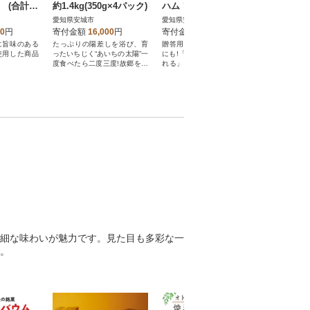
 (合計70
約1.4kg(350g×4パック)
ハム ソーセージ等 5種
ドックラ
贅沢詰め合わせ!DJセッ
ート
愛知県安城市
愛知県安城市
愛知県安城
ト デンパークハム工
00
円
寄付金額
16,000
円
寄付金額
14,000
円
寄付金額
房内製造
に旨味のある
たっぷりの陽差しを浴び、育
贈答用にもご自身へのご褒美
愛犬との楽
使用した商品
ったいちじく“あいちの太陽”一
にも!「お肉をしっかり感じら
ましょう
度食べたら二度三度!故郷を感
れる」と大好評!安城ハム5種
じる一品です。
贅沢セットです。
細な味わいが魅力です。見た目も多彩な一
。