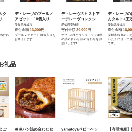
ムク
デ・レーヴのブールノ
デ・レーヴのヒストア
デ・レーヴの
り
アゼット 10個入り
ーデレーヴコレクショ
んタルト+王
ン 6種30枚入り
シ ェ〔合計1
愛知県安城市
愛知県安城市
愛知県安城市
寄付金額
13,000
円
寄付金額
20,000
円
寄付金額
18,0
詰め合わ
ブールノアゼット10個入りを
サブレ3種とラングドシャ3種
安城市特産のい
お届けします!
の詰め合わせ詰め合わせをお
いたくに使って
届けします!
です。
お礼品
よご
冷凍パン詰め合わせセ
yamatoyaベビーベッ
【有明海産】