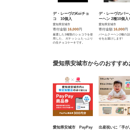
デ・レーヴのKoiチョ
デ・レーヴのバー
コ 10個入
ーヘン 2種10個入
愛知県安城市
愛知県安城市
寄付金額
16,000
円
寄付金額
16,000
円
厳選した3種類のショコラを使
バームクーヘン2種の
用した、ガナッシュたっぷり
せをお届けします!
の生チョコケーキです。
愛知県安城市からのおすすめ
愛知県安城市 PayPay
出産祝いに「手が