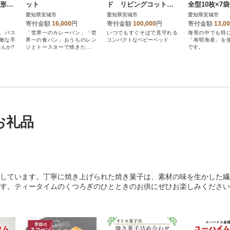
手形足
ット
ド リビングコット
全型10枚×7袋
で楽
敷きマットレス付き
枚)
愛知県安城市
愛知県安城市
愛知県安城市
寄付金額
16,000
円
寄付金額
100,000
円
寄付金額
13,0
、パス
「世界一のカレーパン」「世
いつでもすぐそばで見守れる
海苔の中でも特
敵な手
界一の食パン」おうちのレン
コンパクトなベビーベッド
「有明海産」を
んか?
ジとトースターで焼きたてパ
です。
ンを再現!
お礼品
しています。丁寧に焼き上げられた焼き菓子は、素材の味を生かした繊
す。ティータイムのくつろぎのひとときのお供にぜひお楽しみください