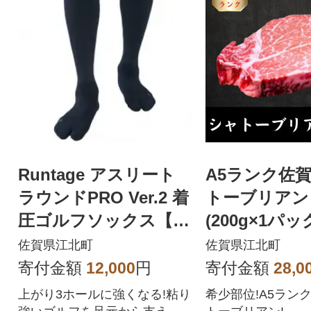
Runtage アスリート
A5ランク佐
ラウンドPRO Ver.2 着
トーブリアン 
圧ゴルフソックス【25
(200g×1パッ
-27cm ブラック】
町)
佐賀県江北町
佐賀県江北町
寄付金額
12,000
円
寄付金額
28,0
上がり3ホールに強くなる!粘り
希少部位!A5ラン