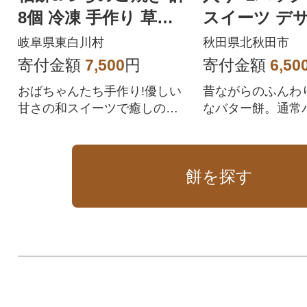
8個 冷凍 手作り 草餅
スイーツ デサ
つぶあん たい焼き 和
md-010201
岐阜県東白川村
秋田県北秋田市
菓子 小豆
寄付金額
7,500
円
寄付金額
6,50
おばちゃんたち手作り!優しい
昔ながらのふんわ
甘さの和スイーツで癒しのひ
なバター餅。通常
ととき。
いえばこれ!とい
す。
餅を探す