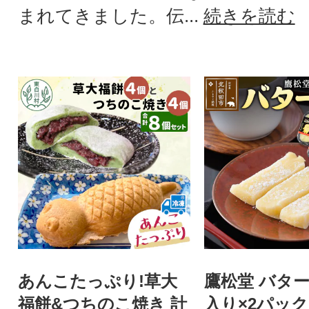
まれてきました。伝...
続きを読む
あんこたっぷり!草大
鷹松堂 バター
福餅&つちのこ焼き 計
入り×2パック