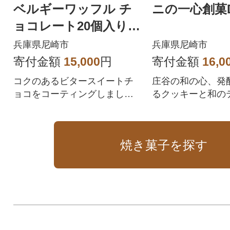
ベルギーワッフル チ
ニの一心創菓
ョコレート20個入り(T
FRB-Ch20)
兵庫県尼崎市
兵庫県尼崎市
寄付金額
15,000
円
寄付金額
16,0
コクのあるビタースイートチ
庄谷の和の心、発
ョコをコーティングしまし
るクッキーと和の
た。
モチーフとした焼
わせです。
焼き菓子を探す