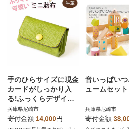
手のひらサイズに現金
音いっぱいつ
カードがしっかり入
ュームセット
る!ふっくらデザイン
のミニ財布 たつの市
兵庫県尼崎市
兵庫県尼崎市
産牛革使用 HEDGE
寄付金額
14,000
円
寄付金額
38,0