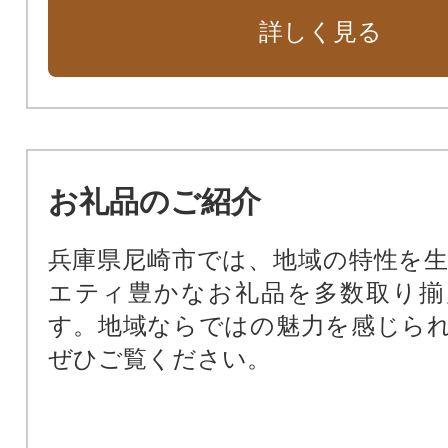
花や緑あふれる街に（緑化基金）
詳しく見る
市民福祉の向上のために（市民福祉
動物愛護のために（動物愛護基金）
新しい本庁舎を建設（新本庁舎建設
暴力団ゼロの街のために（暴力団排
公共施設を整備するために（公共
お礼品のご紹介
基金）
尼崎の文化振興のため（文化振興基
兵庫県尼崎市では、地域の特性を
尼崎の歴史文化を次世代に受け継
エティ豊かなお礼品を多数取り揃
化財保存活用基金）
す。地域ならではの魅力を感じら
阪神タイガースファーム施設周辺
ぜひご覧ください。
田南公園周辺地域活性化基金）
支援が必要な子どもたちのために
ート基金）