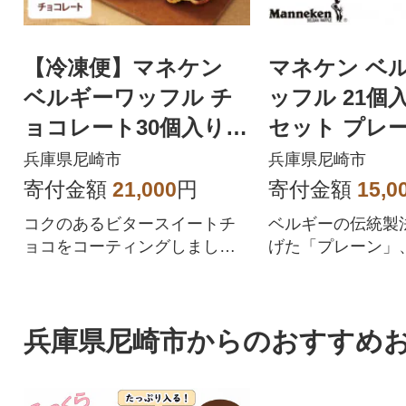
【冷凍便】マネケン
マネケン ベ
ベルギーワッフル チ
ッフル 21個
ョコレート30個入り(T
セット プレー
FRB-Ch30)
ア メープル(TP
兵庫県尼崎市
兵庫県尼崎市
MG)
寄付金額
21,000
円
寄付金額
15,0
コクのあるビタースイートチ
ベルギーの伝統製
ョコをコーティングしまし
げた「プレーン」
た。
ア」、「メープル
ギフトセットです
兵庫県尼崎市からのおすすめ