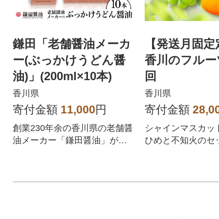
鎌田「老舗醤油メーカ
【発送月固定
ー(ぶっかけうどん醤
香川のフルーツ(
油)」(200ml×10本)
回
香川県
香川県
寄付金額
11,000
円
寄付金額
28,0
創業230年余の香川県の老舗醤
シャインマスカッ
油メーカー「鎌田醤油」がつ
ひめと不知火のセッ
くるぶっかけうどんに最適な
めんつゆです。