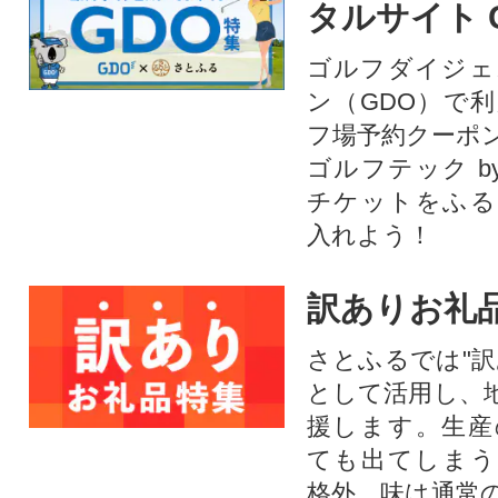
タルサイト 
ゴルフダイジェ
ン（GDO）で
フ場予約クーポ
ゴルフテック by
チケットをふる
入れよう！
訳ありお礼
さとふるでは"訳
として活用し、
援します。⽣産
ても出てしまう
格外。味は通常