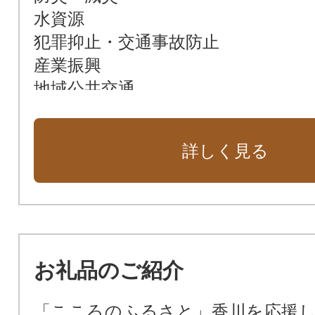
水資源
犯罪抑止・交通事故防止
産業振興
地域公共交通
農林水産業
若者の働く場確保
詳しく見る
グリーン社会の実現
動物愛護管理
観光
文化財の保全
特別名勝 栗林公園
お礼品のご紹介
瀬戸内国際芸術祭
こども図書館船の運航
「こころのふるさと」香川を応援