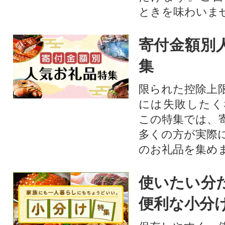
ときを味わいま
寄付金額別
集
限られた控除上
には失敗したく
この特集では、
多くの方が実際
のお礼品を集め
使いたい分
便利な小分