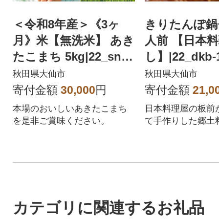
＜令和8年産＞《3ヶ
きりたんぽ鍋
月》米【無洗米】 あき
人前 【日本料
たこまち 5kg|22_snk-
し】|22_dkb-
030503s
秋田県大仙市
秋田県大仙市
寄付金額
30,000
円
寄付金額
21,0
本場のおいしいあきたこまち
日本料理屋の板前
を是非ご賞味ください。
て手作りした郷土
たんぽ鍋」を、本
お届けします!手
場秋田のきりたん
ます!
カテゴリに関連するお礼品