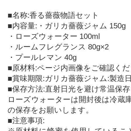
■名称:香る薔薇物語セット
■内容量:・ガリカ薔薇ジャム 150g
・ローズウォーター 100ml
・ルームフレグランス 80g×2
・プールレマン 40g
■原材料:ページ内画像をご確認く
■賞味期限:ガリカ薔薇ジャム:製造
■保存方法:直射日光を避け常温保存
ローズウォーターは開封後は冷蔵庫(
の保存をお願いします。
■注意事項: