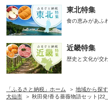
東北特集
食の恵みがあふ
近畿特集
歴史と文化が交
「ふるさと納税」ホーム
地域から探
大仙市
秋田発!香る薔薇物語セット|22_rs