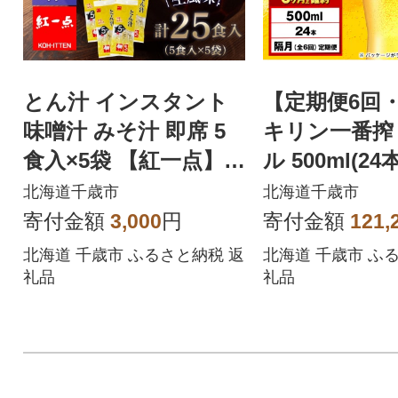
とん汁 インスタント
【定期便6回
味噌汁 みそ汁 即席 5
キリン一番搾
食入×5袋 【紅一点】
ル 500ml(2
《千歳工場製造》
道千歳工場産
北海道千歳市
北海道千歳市
寄付金額
3,000
円
寄付金額
121,
北海道 千歳市 ふるさと納税 返
北海道 千歳市 ふ
礼品
礼品