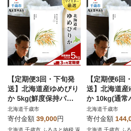
【定期便3回・下旬発
【定期便6回
送】北海道産ゆめぴり
送】北海道産
か 5kg(鮮度保持パッ
か 10kg(通
ク5kg×1袋)
g×2袋)
北海道千歳市
北海道千歳市
寄付金額
39,000
円
寄付金額
144,
北海道 千歳市 ふるさと納税 返
北海道 千歳市 ふ