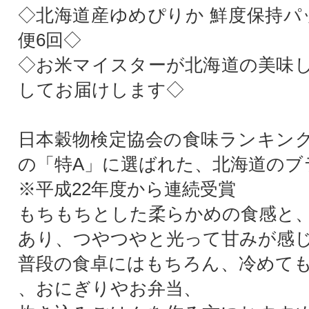
◇北海道産ゆめぴりか 鮮度保持パッ
便6回◇
◇お米マイスターが北海道の美味
してお届けします◇
日本穀物検定協会の食味ランキン
の「特A」に選ばれた、北海道のブ
※平成22年度から連続受賞
もちもちとした柔らかめの食感と
あり、つやつやと光って甘みが感
普段の食卓にはもちろん、冷めて
、おにぎりやお弁当、