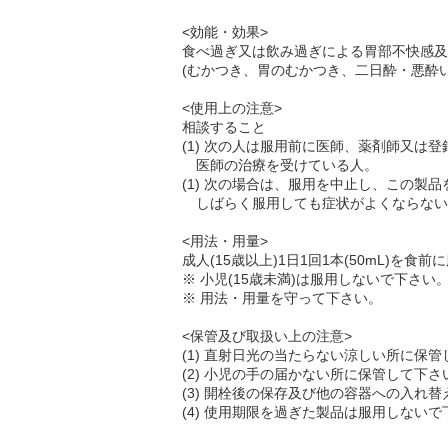
<効能・効果>
食べ過ぎ又は飲み過ぎによる胃部不快感及
(むかつき、胃のむかつき、二日酔・悪酔
<使用上の注意>
相談すること
(1) 次の人は服用前に医師、薬剤師又は
医師の治療を受けている人。
(1) 次の場合は、服用を中止し、この製
しばらく服用しても症状がよくならない
<用法・用量>
成人(15歳以上)1日1回1本(50mL)を食
※ 小児(15歳未満)は服用しないで下さい
※ 用法・用量を守って下さい。
<保管及び取扱い上の注意>
(1) 直射日光の当たらない涼しい所に保
(2) 小児の手の届かない所に保管して下さ
(3) 開栓後の保存及び他の容器への入れ
(4) 使用期限を過ぎた製品は服用しないで