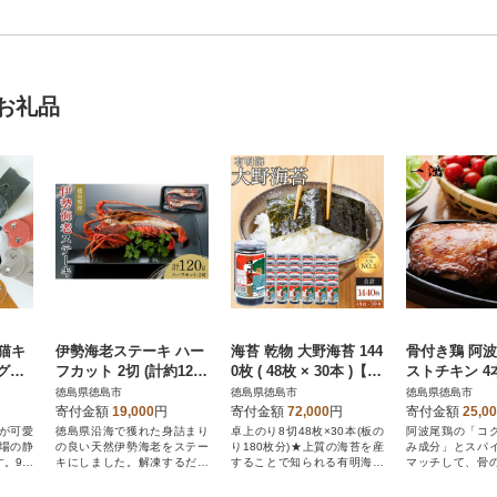
お礼品
守猫キ
伊勢海老ステーキ ハー
海苔 乾物 大野海苔 144
骨付き鶏 阿波
グ付
フカット 2切 (計約120
0枚 ( 48枚 × 30本 )【 A
ストチキン 4
ット
g)
N003】
冷蔵 調理済【
徳島県徳島市
徳島県徳島市
徳島県徳島市
寄付金額
19,000
円
寄付金額
72,000
円
寄付金額
25,0
が可愛
徳島県沿海で獲れた身詰まり
卓上のり8切48枚×30本(板の
阿波尾鶏の「コ
場の静
の良い天然伊勢海老をステー
り180枚分)★上質の海苔を産
み成分」とスパ
す。9色
キにしました。解凍するだけ
することで知られる有明海、
マッチして、骨
込み完
で手軽に美味しく楽しめま
その中でも優良な浜の上級品
までしゃぶって
トの入
す。
だけを厳選しました。
ます。中まで旨