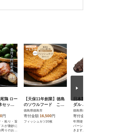
尾鶏 ロー
【天保11年創業】徳島
日本製 牛革グルカサン
オロナミンC
本セット
のソウルフード こだ
ダル バックベルトタイ
本(1ケー
AH006】
わりフィッシュカツ 20
プ ダークブラウン メン
飲料 微炭
徳島県徳島市
徳島県徳島市
徳島県徳島
枚【AU008】
ズ用【サイズM】
00
円
寄付金額
16,500
円
寄付金額
15,000
円
寄付金額
ク・粘り・旨
フィッシュカツ20枚
年間使用できますが、ドライ
オロナミン
イスが微妙に
バーシューズとしても活用で
元気チャー
の周りのお肉
きます。
2、B6な
堪能いただけ
合。黄色は
みがしみ込ん
色で、着色