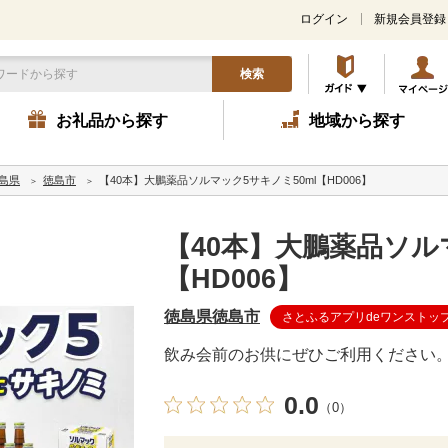
ログイン
新規会員登録
検索
お礼品から探す
地域から探す
島県
徳島市
【40本】大鵬薬品ソルマック5サキノミ50ml【HD006】
【40本】大鵬薬品ソル
【HD006】
徳島県徳島市
さとふるアプリdeワンストッ
飲み会前のお供にぜひご利用ください
0.0
（0）