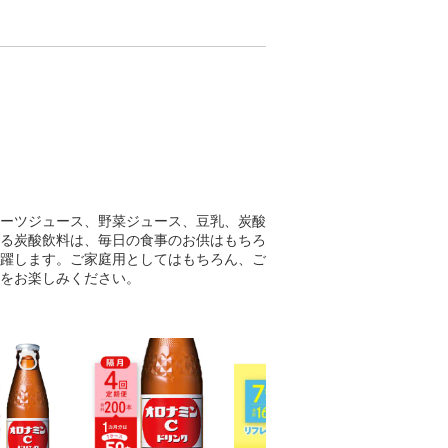
わってみて下
計。120m
から、子供
手軽に栄養
栄養ドリンク
ーツジュース、野菜ジュース、豆乳、炭酸
る炭酸飲料は、毎日の食事のお供はもちろ
躍します。ご家庭用としてはもちろん、ご
をお楽しみください。