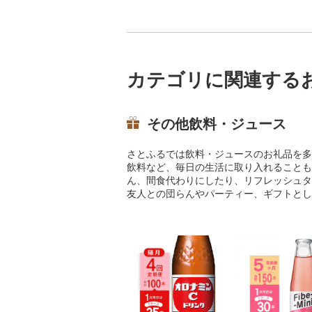
力」箇所の備考欄にご
ださい(同色 複数可)。1
ジ 2.グレージュ 3.レッ
リーン 5.キャメル 6.
7.ターコイズブルー 8
ー 9.ブラウン
カテゴリに関連する
その他飲料・ジュース
さとふるでは飲料・ジュースのお礼品を多
飲料など、毎日の生活に取り入れることも
ん、間食代わりにしたり、リフレッシュタ
友人との団らんやパーティー、ギフトとし