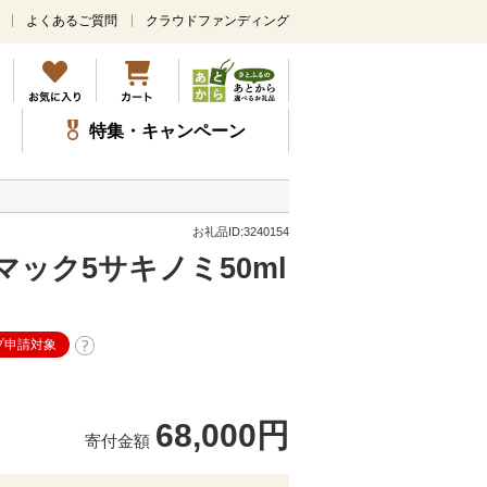
よくあるご質問
クラウドファンディング
メ
イ
ン
コ
ン
特集・キャンペーン
テ
ン
ツ
に
ス
お礼品ID:3240154
キ
マック5サキノミ50ml
ッ
プ
プ申請対象
。
68,000円
寄付金額