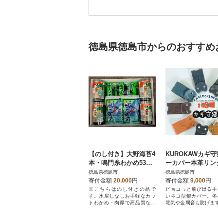
徳島県徳島市からのおすすめ
【のし付き】大野海苔4
KUROKAWカギ
本・鳴門糸わかめ53
ーカバー本革リン
g・鳴門カットわかめ1
きカラフル3点セ
徳島県徳島市
徳島県徳島市
6g×4【BC018】
【CZ035】
寄付金額
20,000
円
寄付金額
9,000
円
※こちらはのし付きの品で
ピョコっと飛び出る手
す。水戻しなしお手軽なカッ
いネコ型鍵カバー。冬
トわかめ・肉厚で高品質な糸
電気や金属音も防げま
わかめと人気の大野海苔が入
から3点選び、「お申
ったギフトセットです。
了」画面の「アンケー