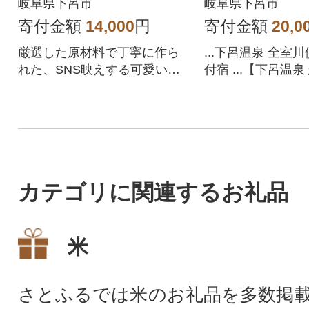
【a020-2】
岐阜県下呂市
岐阜県下呂市
寄付金額
14,000
円
寄付金額
20,0
厳選した原材料で丁寧に作ら
...下呂温泉 全室
れた、SNS映えする可愛いプ
付宿 ...【下呂温
リン
は、姉妹館 冨岳(
接してます。
カテゴリに関連するお礼品
米
さとふるでは米のお礼品を多数掲