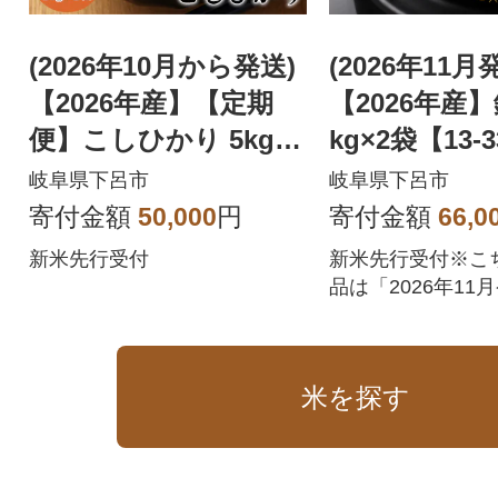
(2026年10月から発送)
(2026年11
【2026年産】【定期
【2026年産】
便】こしひかり 5kg×3
kg×2袋【13-
回【51-A】
1】】
岐阜県下呂市
岐阜県下呂市
寄付金額
50,000
円
寄付金額
66,0
新米先行受付
新米先行受付※こ
品は「2026年11
米です!!※定期便
せん。1回でのお
です。
米を探す