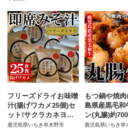
フリーズドライお味噌
もつ鍋や焼肉
汁(揚げワカメ25個)セ
島県産黒毛和
ット!サクラカネヨの
ン(丸腸)約700
麦味噌で作りました!
鹿児島県いちき串木野市
鹿児島県いちき串