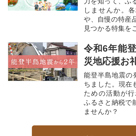
力を知って、ふ
しませんか。各
や、自慢の特産
見つかる特集を
令和6年能登
災地応援お
能登半島地震の
ちました。現在
ための活動が行
ふるさと納税で
ませんか？