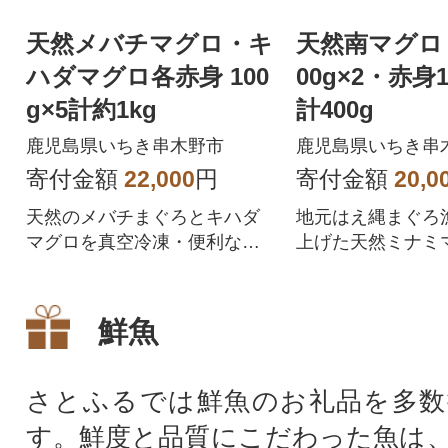
天然メバチマグロ・キ
天然南マグロ
ハダマグロ各赤身 100
00g×2・赤身1
g×5計約1kg
計400g
鹿児島県いちき串木野市
鹿児島県いちき串
寄付金額
22,000
円
寄付金額
20,0
天然のメバチまぐろとキハダ
地元はえ縄まぐろ
マグロを真空冷凍・便利な小
上げた天然ミナミ
分け柵でお届け!厳選された天
空冷凍・便利な小
然まぐろをご堪能ください♪
届け!上質な天然
「中トロ・赤身」
鮮魚
ださい!
さとふるでは鮮魚のお礼品を多数
す。鮮度と品質にこだわった魚は