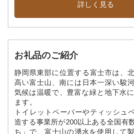
詳しく見る
富士のまちで「涼む」～富士まつ
業～
富士のまちを「彩る」～バラいっぱい
～
富士のまちを「走る」～自転車活用
お礼品のご紹介
一人ひとりに「寄り添う」～ユニ
推進事業～
静岡県東部に位置する富士市は、
全駅から「富士山が望める」地方鉄
高い富士山、南には日本一深い駿
車応援事業〜
気候は温暖で、豊富な緑と地下水
子育て支援など 市政全般の事業
ます。
トイレットペーパーやティッシュ
造する事業所が200以上ある全国有
ち」で、富士山の湧水を使用して