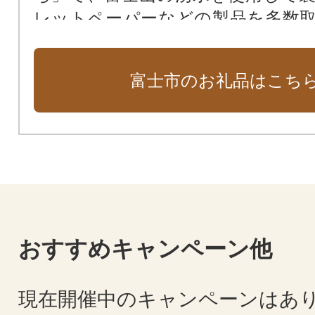
レットペーパーなどの製品を多数
ります。
恵まれた自然環境の恩恵を受けた
富士市のお礼品はこち
の幸、富士市の景観を満喫できる
体験スポットも充実しています。
の魅力を感じられる特産品をぜひ
い。
おすすめキャンペーン他
現在開催中のキャンペーンはあ