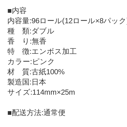
■内容
内容量:96ロール(12ロール×8パック
種 類:ダブル
香 り:無香
特 徴:エンボス加工
カラー:ピンク
材 質:古紙100%
製造国:日本
サイズ:114mm×25m
■配送方法:通常便