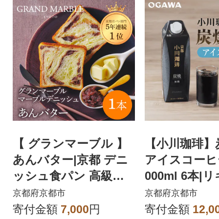
【 グランマーブル 】
【小川珈琲】
あんバター|京都 デニ
アイスコーヒー
ッシュ食パン 高級食
000ml 6本
パン 人気店 おすすめ
ーヒー 人気
京都府京都市
京都府京都市
ギフト 贈答
寄付金額
7,000
円
寄付金額
12,0