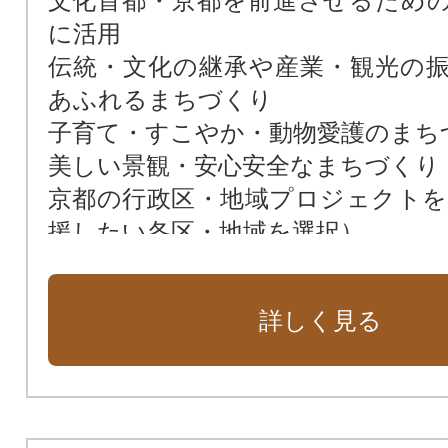
文化首都・京都を前進させるため
に活用
伝統・文化の継承や産業・観光の
あふれるまちづくり
子育て・すこやか・動物愛護のまち
美しい景観・安心安全なまちづくり
京都の行政区・地域プロジェクト
援したい各区・地域を選択）
京都の大学・学生の活動を応援 
大学等を選択）
詳しく見る
まぢピンチ 京都の市バス・地下鉄
「日本遺産・琵琶湖疏水」の魅力創