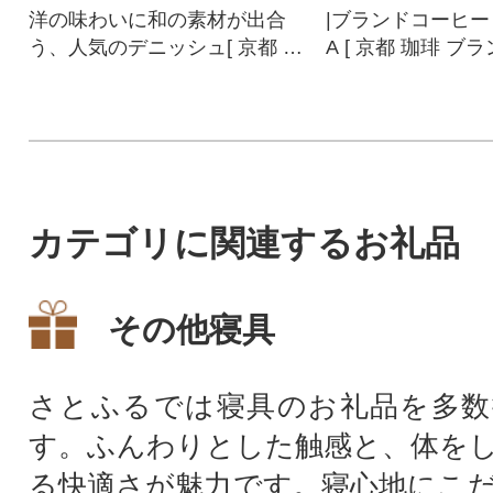
洋の味わいに和の素材が出合
|ブランドコーヒー 
う、人気のデニッシュ[ 京都 マ
A [ 京都 珈琲 ブランド OGAW
ーブルデニッシュ専門店 有名
A アイスコーヒー 
店 あんバタ グルメ 人気 おす
気 おすすめ 珈琲 
すめ ギフト プレゼント 贈答
フト プレゼント 
お取り寄せ 通販 送料無料 ふる
せ 通販 送料無料
さと納税 GRAND MARBLE グ
]
ランマーブル ぐらんまーぶる
カテゴリに関連するお礼品
デニッシュ パン おやつ スイー
ツ デザート あんこ バター お
祝い 内祝 内祝い お祝い返し
その他寝具
誕生日 ギフト プレゼント 贈答
用 贈答 贈り物 ]
さとふるでは寝具のお礼品を多数
す。ふんわりとした触感と、体を
る快適さが魅力です。寝心地にこ