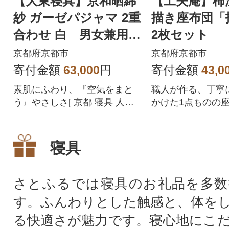
【大東寝具】京和晒綿
【工夫庵】柿
紗 ガーゼパジャマ 2重
描き座布団「
合わせ 白 男女兼用サ
2枚セット
イズ(マスタード S)
京都府京都市
京都府京都市
寄付金額
63,000
円
寄付金額
43,0
素肌にふわり、『空気をまと
職人が作る、丁寧
う』やさしさ[ 京都 寝具 人気
かけた1点ものの
おすすめ パジャマ 快眠 寝ごこ
ち 睡眠 健康 ]
寝具
さとふるでは寝具のお礼品を多数
す。ふんわりとした触感と、体を
る快適さが魅力です。寝心地にこ