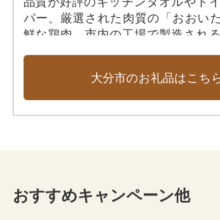
品質が好評のキッチンタオルやト
パー、厳選された肉質の「おおい
鮮な鶏肉、市内の工場で製造され
ラーレスカメラ、地元の特産品で
バター」など、日常生活でキラリ
大分市のお礼品はこち
取り揃えました。大分の自然の恵
が詰まった特産品を通じて、地域
ていただけます。
おすすめキャンペーン他