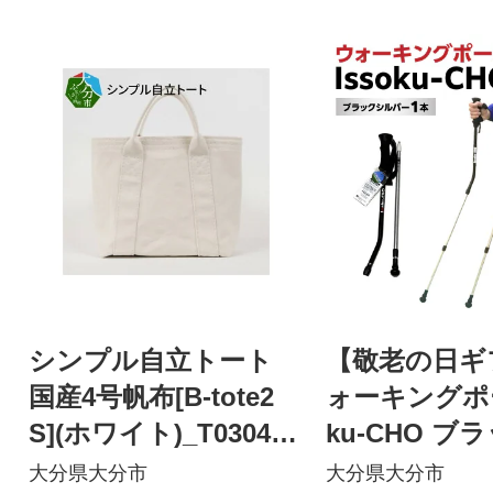
シンプル自立トート
【敬老の日ギ
国産4号帆布[B-tote2
ォーキングポー
S](ホワイト)_T03040_
ku-CHO ブ
2
バー1本_R170
大分県大分市
大分県大分市