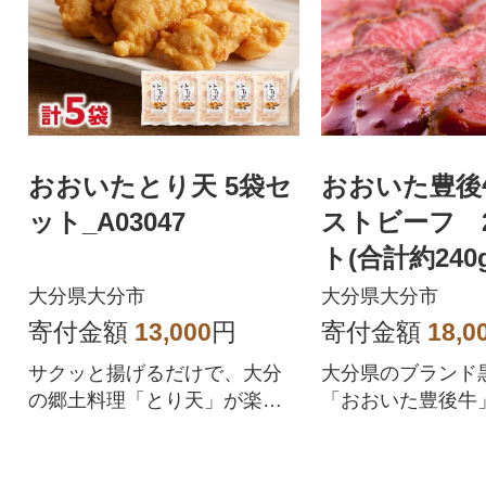
おおいたとり天 5袋セ
おおいた豊後
ット_A03047
ストビーフ 
ト(合計約240g
1
大分県大分市
大分県大分市
寄付金額
13,000
円
寄付金額
18,0
サクッと揚げるだけで、大分
大分県のブランド
の郷土料理「とり天」が楽し
「おおいた豊後牛
めます!
を使用し、低温の
時間をかけ、じっ
げています。