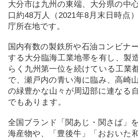
大分市は九州の東端、大分県の中
口約48万人（2021年8月末日時
庁所在地です。
国内有数の製鉄所や石油コンビナ
する大分臨海工業地帯を有し、製
らく九州第一位を続けている工業
で、瀬戸内の青い海に臨み、高崎
の緑豊かな山々が周辺部に連なる
でもあります。
全国ブランド「関あじ・関さば」
海産物や、「豊後牛」「おおいた