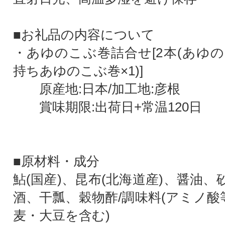
■お礼品の内容について
・あゆのこぶ巻詰合せ[2本(あゆの
持ちあゆのこぶ巻×1)]
原産地:日本/加工地:彦根
賞味期限:出荷日+常温120日
■原材料・成分
鮎(国産)、昆布(北海道産)、醤油
酒、干瓢、穀物酢/調味料(アミノ酸
麦・大豆を含む)