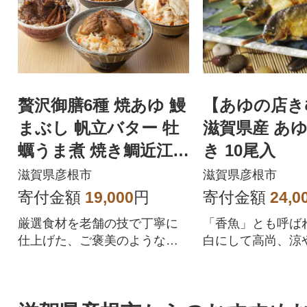
贅沢御膳6種 焼あゆ 鰻
【あゆの店き
まぶし 帆立バター 牡
滋賀県産 あ
蠣うま煮 焼き鯛近江牛
き 10尾入
すき焼き レンジでチ
滋賀県彦根市
滋賀県彦根市
ンで簡単調理
寄付金額
19,000
円
寄付金額
24,0
厳選食材を老舗の技で丁寧に
「香魚」とも呼ば
仕上げた、ご褒美のような一
白にして高尚、涼
膳
いをお楽しみくだ