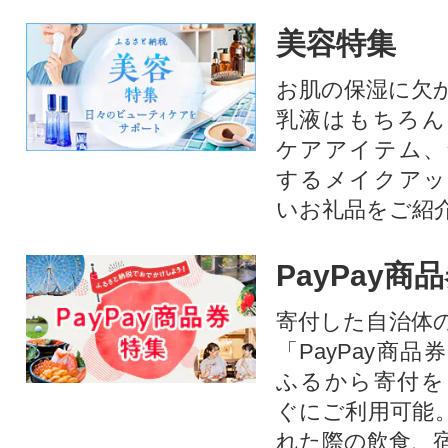
美容特集
お肌の保湿に欠
乳液はもちろん
ケアアイテム、
するメイクアッ
いお礼品をご紹
PayPay商
寄付した自治体
「PayPay商
ふるから寄付を
ぐにご利用可能
れた際の飲食、