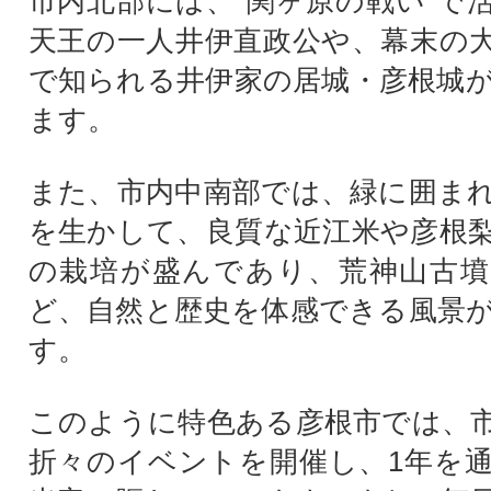
市内北部には、“関ヶ原の戦い”で
天王の一人井伊直政公や、幕末の
で知られる井伊家の居城・彦根城
ます。
また、市内中南部では、緑に囲ま
を生かして、良質な近江米や彦根
の栽培が盛んであり、荒神山古墳
ど、自然と歴史を体感できる風景
す。
このように特色ある彦根市では、
折々のイベントを開催し、1年を