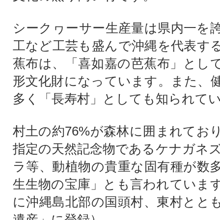
シークヮーサー生産量は県内一を
工など工芸も盛んで沖縄を代表す
蕉布は、「喜如嘉の芭蕉布」とし
形文化財になっています。また、
多く「長寿村」としても知られて
村土の約76%が森林に囲まれてお
指定の天然記念物であるケナガネ
ラ等、動植物の貴重な固有種が数
生生物の宝庫」とも言われています
に沖縄島北部の国頭村、東村とと
遺産」に登録）。