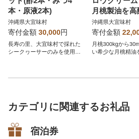
ット(酢2本・みつ4
ロウクリーム
本・原液2本)
月桃製油を高
沖縄県大宜味村
沖縄県大宜味村
寄付金額
30,000
円
寄付金額
22,0
長寿の里、大宜味村で採れた
月桃300kgから3
シークヮーサーのみを使用し
い希少な月桃精油
作ったシークヮーサー加工品
たクリーム!
のセットです。
カテゴリに関連するお礼品
宿泊券