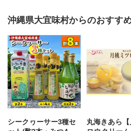
ン券9万円分
ン券30万円分
沖縄県大宜味村からのおすす
シークヮーサー3種セ
丸海きあら【