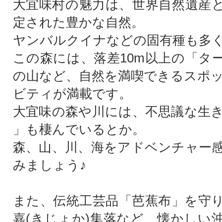
大宜味村の魅力は、世界自然遺産
定された豊かな自然。
ヤンバルクイナなどの固有種も多
この森には、落差10m以上の「タ
の山など、自然を満喫できるスポ
ビティが満載です。
大宜味の森や川には、不思議な生
」も棲んでいるとか。
森、山、川、海をアドベンチャー
みましょう♪
また、伝統工芸品「芭蕉布」を守
嘉(きじょか)集落など、懐かしい