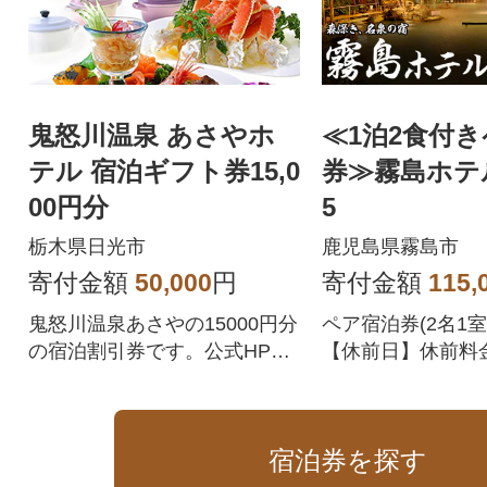
鬼怒川温泉 あさやホ
≪1泊2食付
テル 宿泊ギフト券15,0
券≫霧島ホテル
00円分
5
栃木県日光市
鹿児島県霧島市
寄付金額
50,000
円
寄付金額
115,
鬼怒川温泉あさやの15000円分
ペア宿泊券(2名1室
の宿泊割引券です。公式HPま
【休前日】休前料
たは電話予約のみ対象です。
人当たり2,200円(
のご案内となりま
金は現地にて支払い
宿泊券を探す