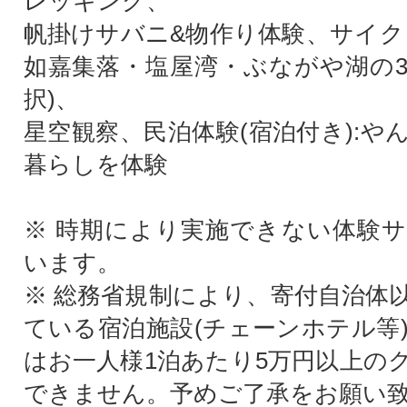
レッキング、
帆掛けサバニ&物作り体験、サイク
如嘉集落・塩屋湾・ぶながや湖の
択)、
星空観察、民泊体験(宿泊付き):や
暮らしを体験
※ 時期により実施できない体験
います。
※ 総務省規制により、寄付自治体
ている宿泊施設(チェーンホテル等
はお一人様1泊あたり5万円以上の
できません。予めご了承をお願い