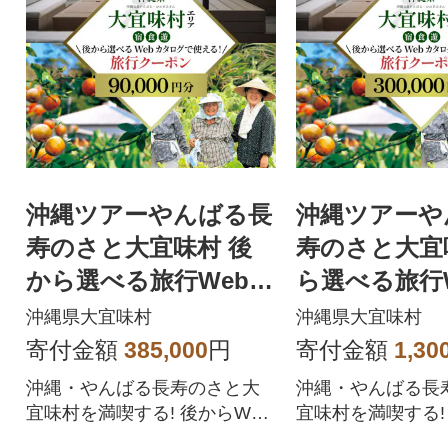
沖縄ツアーやんばる長
沖縄ツアーや
寿のさと大宜味村 後
寿のさと大宜
から選べる旅行Webカ
ら選べる旅行
タログ旅行クーポン(9
ログ旅行クーポ
沖縄県大宜味村
沖縄県大宜味村
0,000円分)
0,000円分)
寄付金額
385,000
円
寄付金額
1,30
沖縄・やんばる長寿のさと大
沖縄・やんばる長
宜味村を満喫する! 後からWeb
宜味村を満喫する!
カタログで選べる旅行クーポ
カタログで選べる