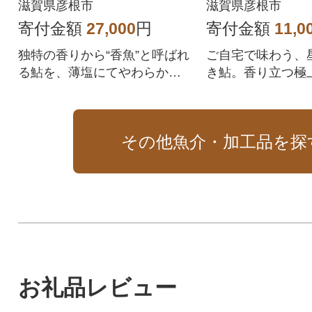
のブランド鮎
滋賀県彦根市
滋賀県彦根市
寄付金額
27,000
円
寄付金額
11,0
独特の香りから“香魚”と呼ばれ
ご自宅で味わう、
る鮎を、薄塩にてやわらか仕
き鮎。香り立つ極
立ての一夜干し。
口。
その他魚介・加工品を探
お礼品レビュー