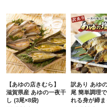
【あゆの店きむら】
訳あり あゆ
滋賀県産 あゆの一夜干
尾 簡単調理
し (3尾×8袋)
れる身が締ま