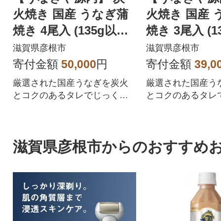
火焼き 国産 うなぎ蒲
火焼き 国産 
焼き 4尾入 (135g以上×
焼き 3尾入 (1
4)
3)
滋賀県彦根市
滋賀県彦根市
寄付金額
50,000
円
寄付金額
39,0
厳選された国産うなぎを炭火
厳選された国産う
とコクのあるタレでじっくり
とコクのあるタレ
と焼き上げました。
と焼き上げました
滋賀県彦根市からのおすすめ