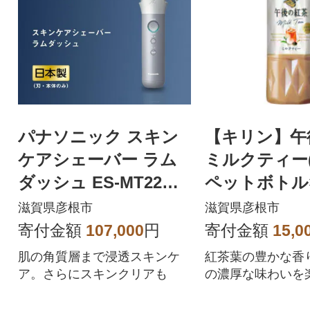
パナソニック スキン
【キリン】午
ケアシェーバー ラム
ミルクティー(5
ダッシュ ES-MT22
ペットボトル×
(電気シェーバー)
滋賀県彦根市
滋賀県彦根市
寄付金額
107,000
円
寄付金額
15,0
肌の角質層まで浸透スキンケ
紅茶葉の豊かな香
ア。さらにスキンクリアも
の濃厚な味わいを
格アイスミルクテ