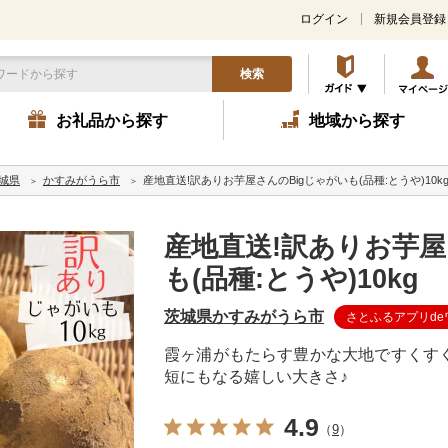
ログイン
新規会員登録
検索
お礼品から探す
地域から探す
城県
かすみがうら市
産地直送!訳ありお芋屋さんのBigじゃがいも(品種:とうや)10k
産地直送!訳ありお芋屋
も(品種:とうや)10kg
茨城県かすみがうら市
さとふるアプリd
霞ヶ浦がもたらす豊かな大地ですくす
短にもなる嬉しい大きさ♪
4.9
（
9
）