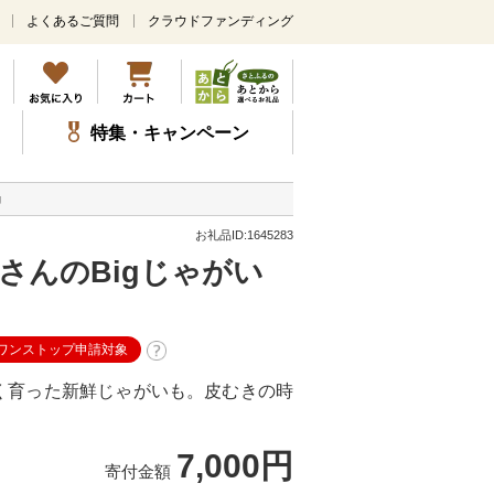
よくあるご質問
クラウドファンディング
メ
イ
ン
コ
ン
特集・キャンペーン
テ
ン
ツ
g
に
ス
お礼品ID:1645283
キ
さんのBigじゃがい
ッ
プ
eワンストップ申請対象
く育った新鮮じゃがいも。皮むきの時
7,000円
寄付金額