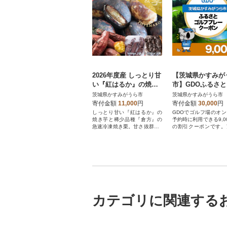
2026年度産 しっとり甘
【茨城県かすみが
い『紅はるか』の焼き
市】GDOふるさ
芋と稀少品種『倉方』
フプレークーポン(9
茨城県かすみがうら市
茨城県かすみがうら市
の焼き栗セット「ポテ
0円分)
寄付金額
11,000
円
寄付金額
30,000
円
マロ」
しっとり甘い『紅はるか』の
GDOでゴルフ場のオ
焼き芋と稀少品種『倉方』の
予約時に利用できる9,0
急速冷凍焼き栗。甘さ抜群の2
の割引クーポンです。
種セット。
かすみがうら市が指定
ルフ場で利用できます
カテゴリに関連する