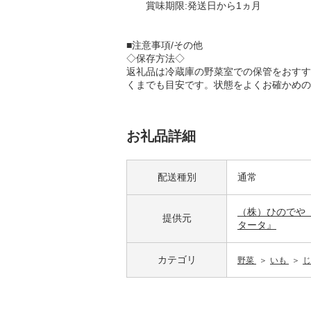
賞味期限:発送日から1ヵ月
■注意事項/その他
◇保存方法◇
返礼品は冷蔵庫の野菜室での保管をおすす
くまでも目安です。状態をよくお確かめの
お礼品詳細
配送種別
通常
（株）ひのでや
提供元
タータ』
カテゴリ
野菜
いも
じ