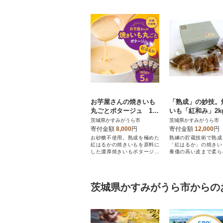
お芋屋さんの焼きいも
「熟成」の妙技。
丸ごとポタージュ 180
いも「紅和み」2k
g×5点セット
茨城県かすみがうら市
茨城県かすみがうら市
寄付金額
8,000
円
寄付金額
12,000
円
お砂糖不使用。熟成を極めた
熟練の貯蔵技術で熟成
紅はるかの焼きいもを原料に
「紅はるか」の焼きい
した濃厚焼きいもポタージュ
養価の高い皮まで柔ら
です。
っくり焼き上げた逸品
茨城県かすみがうら市からの