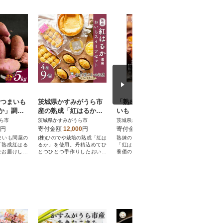
さつまいも
茨城県かすみがうら市
「熟成」の妙技。焼き
か」調理
産の熟成「紅はるか」
いも「紅和み」1kg
めサイズ5
を使用した、おいもス
ら市
茨城県かすみがうら市
茨城県かすみがうら市
イーツセット 4種計9
円
寄付金額
12,000
円
寄付金額
6,000
円
個
まいも問屋の
(株)ひのでや栽培の熟成「紅は
熟練の貯蔵技術で熟成された
「熟成紅はる
るか」を使用。丹精込めてひ
「紅はるか」の焼きいも。栄
でお届けしま
とつひとつ手作りしたおいも
養価の高い皮まで柔らかくじ
スイーツです♪
っくり焼き上げた逸品。