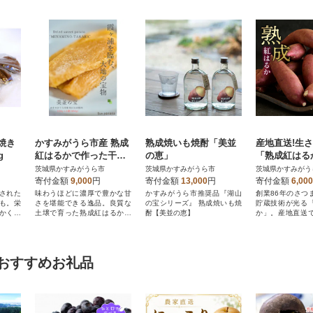
焼き
かすみがうら市産 熟成
熟成焼いも焼酎「美並
産地直送!生
g
紅はるかで作った干し
の恵」
「熟成紅はる
いも660g
しやすい小さ
茨城県かすみがうら市
茨城県かすみがうら市
茨城県かすみがう
kg
寄付金額
9,000
円
寄付金額
13,000
円
寄付金額
6,000
された
味わうほどに濃厚で豊かな甘
かすみがうら市推奨品『湖山
創業86年のさつ
も。栄
さを堪能できる逸品。良質な
の宝シリーズ』 熟成焼いも焼
貯蔵技術が光る
かくじ
土壌で育った熟成紅はるかの
酎【美並の恵】
か」。産地直送
。
干しいも。
す!
おすすめお礼品