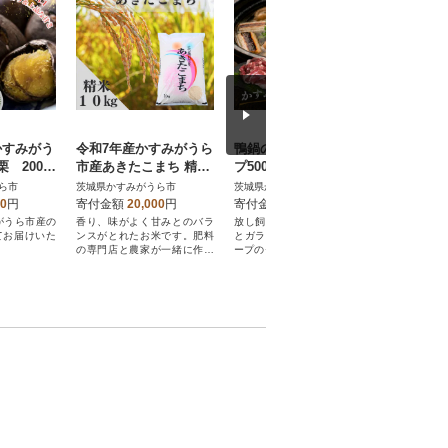
 かすみがう
令和7年産かすみがうら
鴨鍋の素2人前 鴨スー
2026年
 200g
市産あきたこまち 精米
プ500gと鴨モモ肉1羽
重品種『
10kg
分(400～450g)のセット
栗 250
ら市
茨城県かすみがうら市
茨城県かすみがうら市
茨城県かす
凍)
00
円
寄付金額
20,000
円
寄付金額
13,000
円
寄付金額
がうら市産の
香り、味がよく甘みとのバラ
放し飼いのかすみ鴨のモモ肉
甘さ抜群!
てお届けいた
ンスがとれたお米です。肥料
とガラから旨味を抽出したス
急速冷凍焼き
の専門店と農家が一緒に作っ
ープのセット | 鴨 かも 茨城県
ト
たお米です。
かすみがうら市