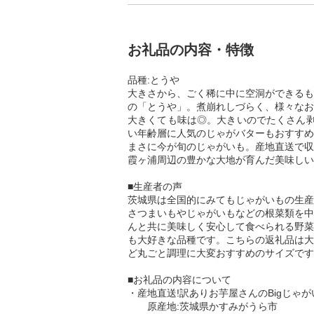
お礼品の内容・特徴
品種:とうや
大きさから、ごく稀に中に空洞ができるも
の「とうや」。煮崩れしづらく、様々なお
大きくても味は◎。大きいのでたくさん剥
い年齢層に人気のじゃがバターもおすすめ
まさに今が旬のじゃがいも。産地直送で収
霞ヶ浦周辺の豊かな大地が育んだ美味しい
■生産者の声
茨城県は全国的にみてもじゃがいもの生産
さつまいもやじゃがいもなどの根菜類を中
んと共に美味しく安心して食べられる野菜
も大好きな品種です。こちらの返礼品は大
ど丸ごと調理に大変おすすめのサイズです
■お礼品の内容について
・産地直送!訳ありお芋屋さんのBigじゃがいも(
原産地:茨城県かすみがうら市