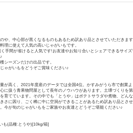
のや、中心部が黒くなるものもあるため訳あり品とさせていただきます
料理に使えて人気の高いじゃがいもです。
く手間が省けると人気です!お友達やお知り合いとシェアできるサイズ
♪
穫シーズンだけの出品です。
じゃがいもをどうぞご賞味ください♪
量が高く、2021年度産のデータでは全国4位。かすみがうら市で創業よ
心に扱う青果物問屋として長年のノウハウがあります。土壌づくりを第
を育てています。その中でも「とうや」はポテトサラダや煮物、どんな
きさに因り、ごく稀に中に空洞ができることがあるため訳あり品とさせ
。今が旬のじゃがいもをご家族やお友達とどうぞご堪能ください♪
品種:とうや)[10kg/箱]