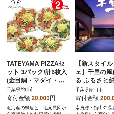
TATEYAMA PIZZAセ
【新スタイル
ット 3パック/計6枚入
ェ】千里の風
(金目鯛・マダイ・真
る ふるさと
アジ)
ギフト券 60,
千葉県館山市
千葉県館山市
寄付金額
20,000
円
寄付金額
200,
近海産の鮮魚と、地元農園か
南房総・館山の温
ら直接仕入れた季節の地野菜
地魚料理を存分に