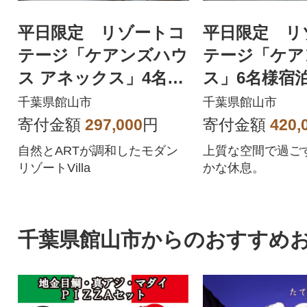
平日限定 リゾートコ
平日限定 リ
テージ「ケアンズハウ
テージ「ケア
ス アネックス」4名様
ス」6名様宿
宿泊チケット
ト
千葉県館山市
千葉県館山市
寄付金額
297,000
円
寄付金額
420,
自然とARTが調和したモダン
上質な空間で過ご
リゾートVilla
かな休息。
千葉県館山市からのおすすめ