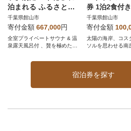
泊まれる ふるさと納
券 1泊2食付
税共通ギフト券 200,00
ャンビュー洋
千葉県館山市
千葉県館山市
0円分
寄付金額
667,000
円
寄付金額
100,
全室プライベートサウナ & 温
太陽の海岸、コス
泉露天風呂付 、贅を極めた全5
ソルを思わせる南
邸のラグジュアリーヴィラ
リゾートホテル
宿泊券を探す