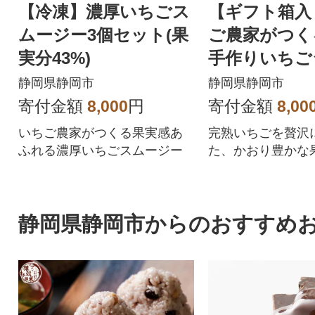
【冷凍】濃厚いちごス
【ギフト箱入
ムージー3個セット(果
ご農家がつく
実分43%)
手作りいちご
本(果実分80%
静岡県静岡市
静岡県静岡市
寄付金額
8,000
円
寄付金額
8,00
いちご農家がつくる果実感あ
完熟いちごを贅沢
ふれる濃厚いちごスムージー
た、かおり豊かな果
の手づくりジャム
静岡県静岡市からのおすすめ