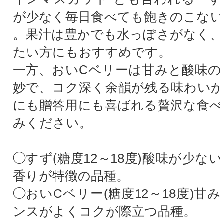
が少なく毎日食べても飽きのこな
。果汁は豊かでも水っぽさがなく
たい方にもおすすめです。
一方、おいCベリーは甘みと酸味
妙で、コク深く余韻が残る味わい
にも贈答用にも喜ばれる贅沢な食
みください。
◯すず(糖度12～18度)酸味が少
香りが特徴の品種。
◯おいCベリー(糖度12～18度)
ンスがよくコクが際立つ品種。