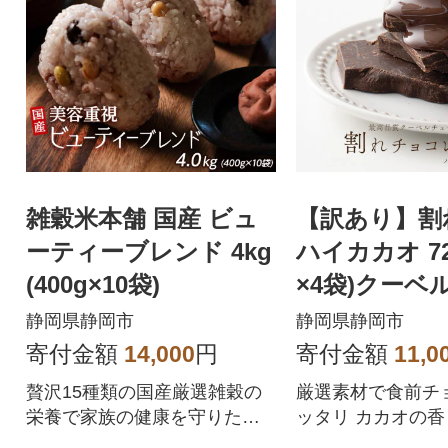
雑穀米本舗 国産 ビュ
【訳あり】割
ーティーブレンド 4kg
ハイカカオ 720
(400g×10袋)
×4袋)クーベ
ル使用
静岡県静岡市
静岡県静岡市
寄付金額
14,000
円
寄付金額
11,0
贅沢15種類の国産厳選雑穀の
厳選素材で食前チ
栄養で家族の健康を守りたい
ッタリ カカオの
絶品お豆たっぷり小豆・黄大
整うスマートな休