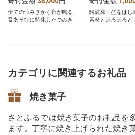
寄付金額
38,000
円
寄付金額
7,00
全てのつみきから音が鳴る、
阿波和三盆をはじ
音あそびに特化したつみきセ
素材とほろほろと
ットです。
アクセントの和風
キーの詰合せです
カテゴリに関連するお礼品
焼き菓子
さとふるでは焼き菓子のお礼品を
ます。丁寧に焼き上げられた焼き