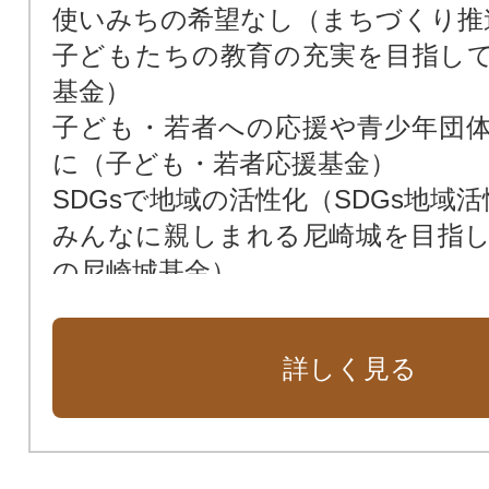
使いみちの希望なし（まちづくり推
子どもたちの教育の充実を目指し
基金）
子ども・若者への応援や青少年団
に（子ども・若者応援基金）
SDGsで地域の活性化（SDGs地域
みんなに親しまれる尼崎城を目指
の尼崎城基金）
次世代によりよい環境を残すため（
花や緑あふれる街に（緑化基金）
詳しく見る
市民福祉の向上のために（市民福祉
動物愛護のために（動物愛護基金）
新しい本庁舎を建設（新本庁舎建設
暴力団ゼロの街のために（暴力団排