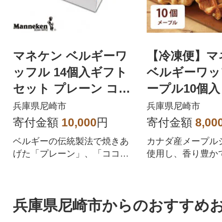
マネケン ベルギーワ
【冷凍便】マ
ッフル 14個入ギフト
ベルギーワッ
セット プレーン ココ
ープル10個入り
ア メープル(TP14-PC
-M10)
兵庫県尼崎市
兵庫県尼崎市
MG)
寄付金額
10,000
円
寄付金額
8,00
ベルギーの伝統製法で焼きあ
カナダ産メープル
げた「プレーン」、「ココ
使用し、香り豊か
ア」、「メープル」が入った
さに仕上げました
ギフトセットです。
兵庫県尼崎市からのおすすめ