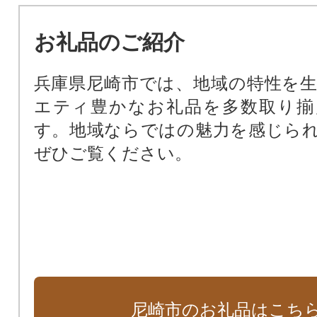
公共施設を整備するために（公共
お礼品のご紹介
基金）
尼崎の文化振興のため（文化振興基
兵庫県尼崎市では、地域の特性を
尼崎の歴史文化を次世代に受け継
エティ豊かなお礼品を多数取り揃
化財保存活用基金）
す。地域ならではの魅力を感じら
阪神タイガースファーム施設周辺
ぜひご覧ください。
田南公園周辺地域活性化基金）
支援が必要な子どもたちのために
ート基金）
尼崎市のお礼品はこち