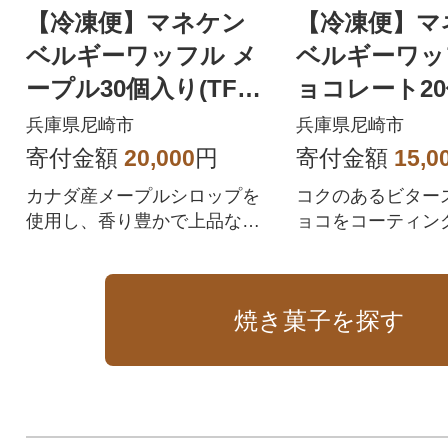
【冷凍便】マネケン
【冷凍便】マ
ベルギーワッフル メ
ベルギーワッ
ープル30個入り(TFRB
ョコレート20
-M30)
FRB-Ch20)
兵庫県尼崎市
兵庫県尼崎市
寄付金額
20,000
円
寄付金額
15,0
カナダ産メープルシロップを
コクのあるビター
使用し、香り豊かで上品な甘
ョコをコーティン
さに仕上げました。
た。
焼き菓子を探す