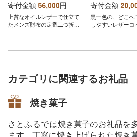
ンク型押しレ
寄付金額
56,000
円
寄付金額
20,0
上質なオイルレザーで仕立て
黒一色の、どこへ
たメンズ財布の定番二つ折り
しやすいレザーコ
財布。昔ながらの使いやすさ
です。カードポケ
は現代でも健在です。
など、機能性も充実
カテゴリに関連するお礼品
焼き菓子
さとふるでは焼き菓子のお礼品を
ます。丁寧に焼き上げられた焼き