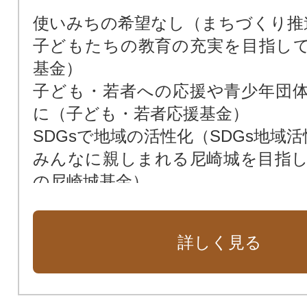
使いみちの希望なし（まちづくり推
子どもたちの教育の充実を目指し
基金）
子ども・若者への応援や青少年団
に（子ども・若者応援基金）
SDGsで地域の活性化（SDGs地域
みんなに親しまれる尼崎城を目指
の尼崎城基金）
次世代によりよい環境を残すため（
花や緑あふれる街に（緑化基金）
詳しく見る
市民福祉の向上のために（市民福祉
動物愛護のために（動物愛護基金）
新しい本庁舎を建設（新本庁舎建設