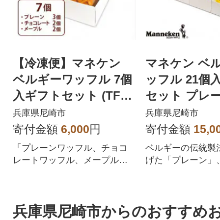
【冷凍便】マネケン
マネケン ベ
ベルギーワッフル 7個
ッフル 21個
入ギフトセット (TFR
セット プレー
B-PChM7G)
ア メープル(TP
兵庫県尼崎市
兵庫県尼崎市
MG)
寄付金額
6,000
円
寄付金額
15,0
「プレーンワッフル、チョコ
ベルギーの伝統製
レートワッフル、メープルワ
げた「プレーン」
ッフル」が入った冷凍便ギフ
ア」、「メープル
トセットです。
ギフトセットです
兵庫県尼崎市からのおすすめ