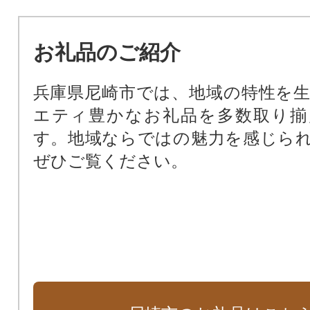
暴力団ゼロの街のために（暴力団排
公共施設を整備するために（公共
お礼品のご紹介
基金）
尼崎の文化振興のため（文化振興基
兵庫県尼崎市では、地域の特性を
尼崎の歴史文化を次世代に受け継
エティ豊かなお礼品を多数取り揃
化財保存活用基金）
す。地域ならではの魅力を感じら
阪神タイガースファーム施設周辺
ぜひご覧ください。
田南公園周辺地域活性化基金）
支援が必要な子どもたちのために
ート基金）