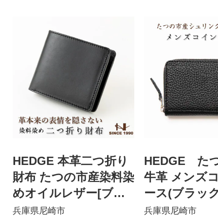
HEDGE 本革二つ折り
HEDGE た
財布 たつの市産染料染
牛革 メンズ
めオイルレザー[ブラ
ース(ブラック
ック] メンズ財布
ポケット付き
兵庫県尼崎市
兵庫県尼崎市