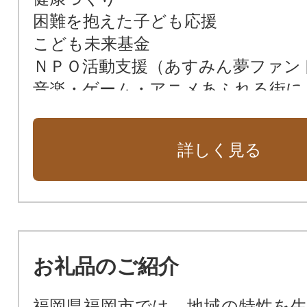
困難を抱えた子ども応援
こども未来基金
ＮＰＯ活動支援（あすみん夢ファン
音楽・ゲーム・アニメあふれる街に
福岡市美術館・アジア美術館の充実
福岡市消防救急基金
詳しく見る
福岡城整備基金
図書館
博物館や文化財保護を応援
スポーツの振興
都市景観
お礼品のご紹介
みどりの基金
動物愛護
福岡県福岡市では、地域の特性を