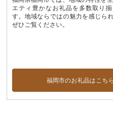
ふくおかの環境を守る！（リサイ
エティ豊かなお礼品を多数取り揃
対策・自然保護）
す。地域ならではの魅力を感じら
動物園
ぜひご覧ください。
植物園
福岡の森づくり
都市型農業を応援
ふくおか豊かな里海づくり
海づり公園
伝統工芸と商店街を未来につなぐ
どんたく・山笠を応援
福岡市のお礼品はこち
海のゆりかごアマモ場づくり活動
おさるのベンチプロジェクト
学校の子ども達を応援
【学校の子ども達を応援】高校生奨