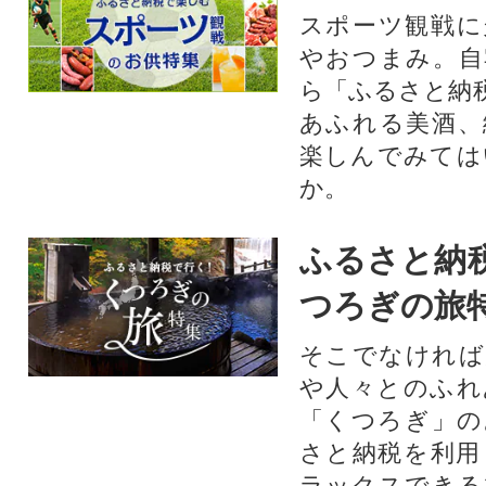
障がい児・医療的ケア児への支援
スポーツ観戦に
やおつまみ。自
ら「ふるさと納
あふれる美酒、
楽しんでみては
か。
ふるさと納
つろぎの旅
そこでなければ
や人々とのふれ
「くつろぎ」の
さと納税を利用
ラックスできる