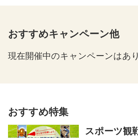
福岡で学ぶ留学生を応援
若者の起業家精神醸成
エンジニアフレンドリーシティ福岡
おすすめキャンペーン他
文化芸術施策の充実
屋台の魅力発信事業
現在開催中のキャンペーンはあ
スタートアップ支援（ソーシャル）
防災力向上事業
文化や伝統を未来へつなぐ日本庭園
高校生の海外派遣・受入を応援
都市インフラプロモーション
人材確保に取り組む中小企業を応援
おすすめ特集
水素社会の実現
島の暮らしを支える市営渡船を応援
スポーツ観