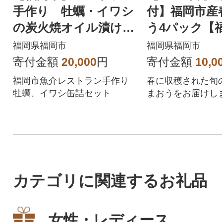
手作り 牡蠣・イワシ
付】福岡市産
の炭火焼オイル漬け缶
う4パック【
詰 4缶セット TC01
礼品】 DX04
福岡県福岡市
福岡県福岡市
寄付金額
20,000
円
寄付金額
10,0
福岡市魚介レストラン手作り
春に収穫された旬
牡蠣、イワシ缶詰セット
まおうをお届けし
カテゴリに関連するお礼品
女性・レディース