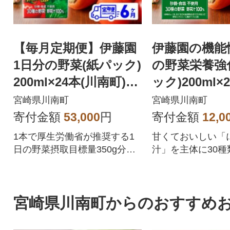
【毎月定期便】伊藤園
伊藤園の機能
1日分の野菜(紙パック)
の野菜栄養強
200ml×24本(川南町)全
ック)200ml×
6回
町)
宮崎県川南町
宮崎県川南町
寄付金額
53,000
円
寄付金額
12,0
1本で厚生労働省が推奨する1
甘くておいしい「
日の野菜摂取目標量350g分を
汁」を主体に30種
使用した野菜汁100%飲料で
ぎゅっと濃縮して
す。
た。
宮崎県川南町からのおすすめ