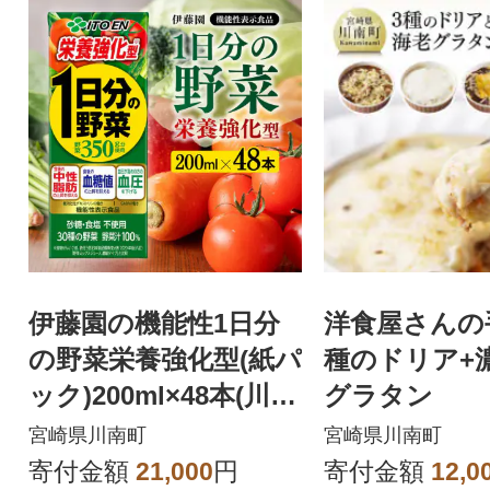
伊藤園の機能性1日分
洋食屋さんの
の野菜栄養強化型(紙パ
種のドリア+
ック)200ml×48本(川南
グラタン
町)
宮崎県川南町
宮崎県川南町
寄付金額
21,000
円
寄付金額
12,0