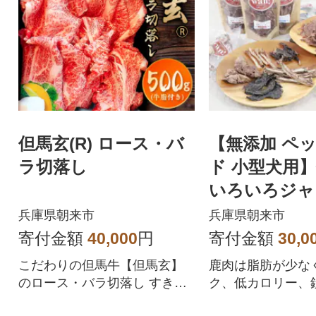
但馬玄(R) ロース・バ
【無添加 ペ
ラ切落し
ド 小型犬用
いろいろジャ
鹿肉付き骨の
兵庫県朝来市
兵庫県朝来市
寄付金額
40,000
円
寄付金額
30,0
こだわりの但馬牛【但馬玄】
鹿肉は脂肪が少な
のロース・バラ切落し すき焼
ク、低カロリー、
きなどにおすすめ
ミンも豊富なスー