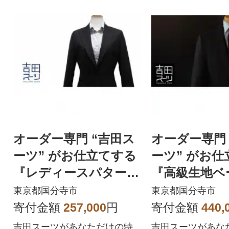
オーダー専門 “吉田ス
オーダー専門 
ーツ” がお仕立てする
ーツ” がお
『レディースパターン
『高級生地ベ
オーダースーツ』
スーツ』
東京都国分寺市
東京都国分寺市
寄付金額
257,000
円
寄付金額
440,
吉田スーツがあなただけの特
吉田スーツがあな