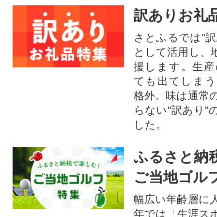
訳ありお礼
さとふるでは"訳
として活用し、
援します。⽣産
ても出てしまう
格外。味は通常
らない"訳あり"
した。
ふるさと納
ご当地ゴル
幅広い年齢層に
年では「生涯ス