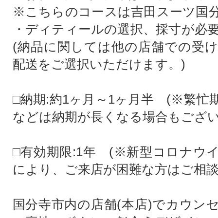
※こちらのコースは吉田スーツ国
・ディティールの選択、採寸が必
(納品に関しては他の店舗での受
配送をご選択いただけます。)
□納期:約1ヶ月～1ヶ月半 (※繁
などは納期が長くなる場合もござい
□有効期限:1年 (※新型コロナウ
により、ご来店が困難な方はご相談
国分寺市内の店舗(本店)でカウン