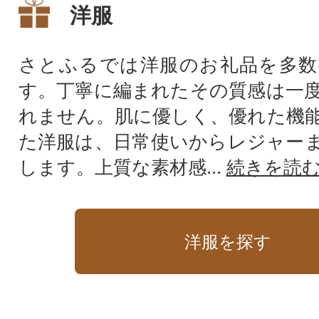
ツ パフォーマンス
洋服
ピング原理 疲労軽
すめ アスリート 
ンニング マラソン
さとふるでは洋服のお礼品を多数
ツ アウトドア 健
す。丁寧に編まれたその質感は一
お取り寄せ 通販 
さと納税 ]
れません。肌に優しく、優れた機
た洋服は、日常使いからレジャー
します。上質な素材感...
続きを読
洋服を探す