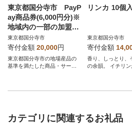
東京都国分寺市 PayP
リンカ 10個
ay商品券(6,000円分)※
地域内の一部の加盟店
のみで利用可
東京都国分寺市
東京都国分寺市
寄付金額
20,000
円
寄付金額
14,0
東京都国分寺市の地場産品の
香り、しっとり、
基準を満たした商品・サービ
の余韻。 イチリ
スを提供するPayPay加盟店で
け継ぐ、特別な焼
のお支払いにご利用いただけ
カ」
ます。東京都国分寺市在住の
方はPayPay商品券を受け取れ
ませんのでご注意ください。
カテゴリに関連するお礼品