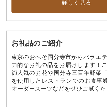
詳しく見る
の充実に関する事業）
7.教育施設の整備（教育分野の充
業）
8.公民館活動や図書館活動などの社
（教育分野の充実に関する事業）
お礼品のご紹介
9.史跡武蔵国分寺跡等の歴史遺産の
関する事業
東京のおへそ国分寺市からバラエ
10.（仮称）国分寺市郷土博物館建設
力的なお礼の品をお届けします！
11.その他国分寺市が実施する事業
節人気のお花や国分寺三百年野菜
事業の内容を記入してください。）
を使用したレストランでのお食事
オーダースーツなどをぜひご覧くだ