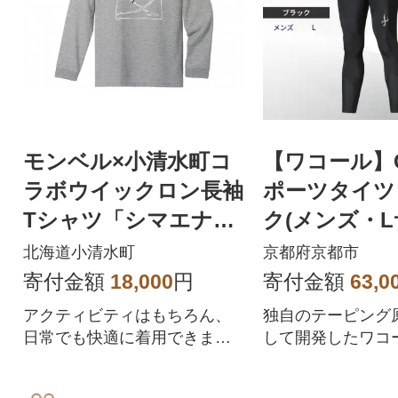
モンベル×小清水町コ
【ワコール】C
ラボウイックロン長袖
ポーツタイツ
Tシャツ「シマエナ
ク(メンズ・L
ガ」 ヘザーチャコー
北海道小清水町
京都府京都市
ル Sサイズ
寄付金額
18,000
円
寄付金額
63,0
アクティビティはもちろん、
独自のテーピング
日常でも快適に着用できま
して開発したワコ
す。
ディショニングウ
ド[ 京都 ワコール