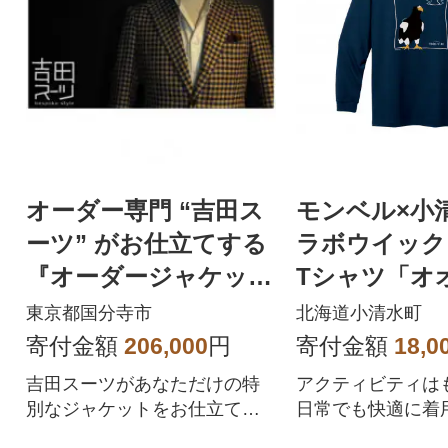
オーダー専門 “吉田ス
モンベル×小
ーツ” がお仕立てする
ラボウイック
『オーダージャケッ
Tシャツ「オ
ト』
ダークネイビ
東京都国分寺市
北海道小清水町
サイズ
寄付金額
206,000
円
寄付金額
18,0
吉田スーツがあなただけの特
アクティビティは
別なジャケットをお仕立てし
日常でも快適に着
ます。
す。