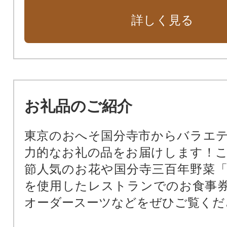
6.障害者の福祉サービス基盤の整
詳しく見る
の充実に関する事業）
7.教育施設の整備（教育分野の充
業）
8.公民館活動や図書館活動などの社
（教育分野の充実に関する事業）
お礼品のご紹介
9.史跡武蔵国分寺跡等の歴史遺産の
関する事業
東京のおへそ国分寺市からバラエ
10.（仮称）国分寺市郷土博物館建設
力的なお礼の品をお届けします！
11.その他国分寺市が実施する事業
節人気のお花や国分寺三百年野菜
事業の内容を記入してください。）
を使用したレストランでのお食事
オーダースーツなどをぜひご覧くだ