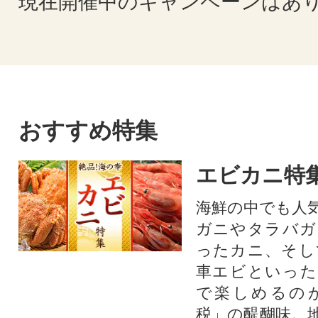
現在開催中のキャンペーンはあ
おすすめ特集
エビカニ特
海鮮の中でも人
ガニやタラバガ
ったカニ、そし
車エビといった
で楽しめるの
税」の醍醐味。