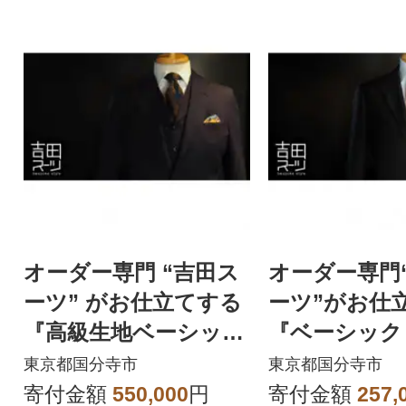
オーダー専門 “吉田ス
オーダー専門
ーツ” がお仕立てする
ーツ”がお仕
『高級生地ベーシック
『ベーシック
スリーピーススーツ』
ーク・ライン
東京都国分寺市
東京都国分寺市
寄付金額
550,000
円
寄付金額
257,