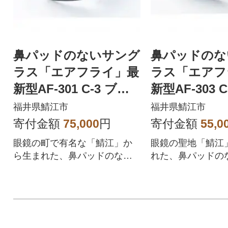
鼻パッドのないサング
鼻パッドのな
ラス「エアフライ」最
ラス「エアフ
新型AF-301 C-3 ブラ
新型AF-303 
ック(偏光レンズ装着
ー
福井県鯖江市
福井県鯖江市
版)
寄付金額
75,000
円
寄付金額
55,0
眼鏡の町で有名な「鯖江」か
眼鏡の聖地「鯖江
ら生まれた、鼻パッドのない
れた、鼻パッドの
サングラス「エアフライ」最
ラス「エアフライ
新型の偏光レンズモデル
用最新型です