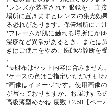
*レンズが装着された眼鏡を、直
場所に置きますとレンズの集光効
る恐れがあります。保管場所にご
*フレームが肌に触れる場所にか
湿疹など異常があるとき、または
きはご使用をやめ、医師の診断を
。
*長財布はセット内容に含みません
*ケースの色はご指定いただけませ
*画像はイメージです。使用画像
が写っておりますが、お届けする
高級薄型めがね 度数:+2.50【ペ