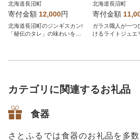
ールド)
北海道長沼町
北海道長沼町
寄付金額
12,000
円
寄付金額
11,0
北海道長沼町のジンギスカン!
ガラス職人が一つ
「秘伝のタレ」の味わいをご
けるライトジュエ
堪能下さい。
ガラスアクセサリ
カテゴリに関連するお礼品
食器
さとふるでは食器のお礼品を多数