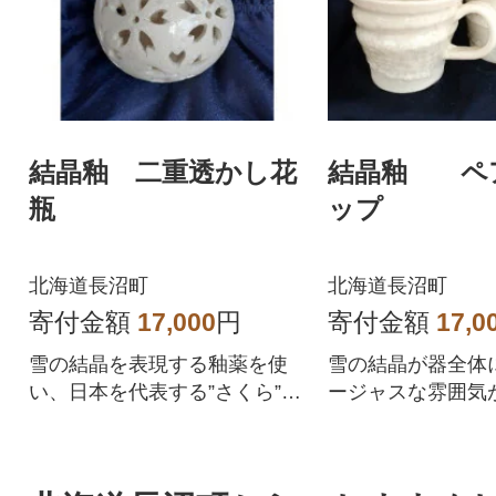
結晶釉 二重透かし花
結晶釉 ペ
瓶
ップ
北海道長沼町
北海道長沼町
寄付金額
17,000
円
寄付金額
17,0
雪の結晶を表現する釉薬を使
雪の結晶が器全体
い、日本を代表する”さくら”を
ージャスな雰囲気
全体に透かし彫りした花瓶
す。