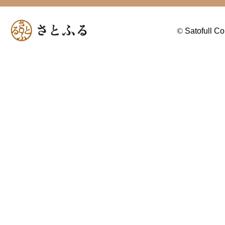
©
Satofull Co.