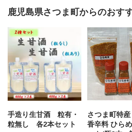
フ場で利用できます。
場で利用できます
鹿児島県さつま町からのおす
手造り生甘酒 粒有・
さつま町特産
粒無し 各2本セット
香辛料 ひら