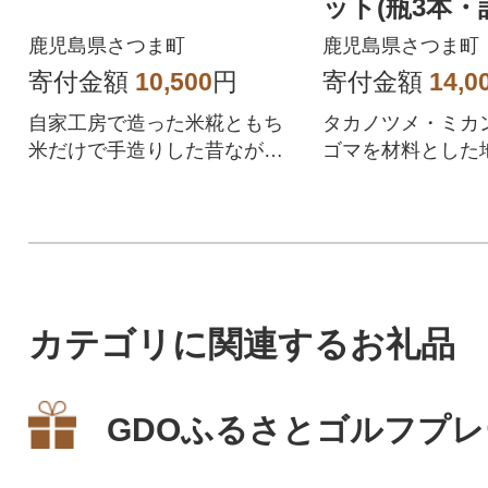
ット(瓶3本
2袋)
鹿児島県さつま町
鹿児島県さつま町
寄付金額
10,500
円
寄付金額
14,0
自家工房で造った米糀ともち
タカノツメ・ミカ
米だけで手造りした昔ながら
ゴマを材料とした
の本格甘酒です。
がらの香辛料
カテゴリに関連するお礼品
GDOふるさとゴルフプ