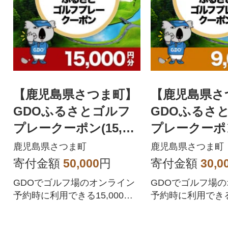
【鹿児島県さつま町】
【鹿児島県さ
GDOふるさとゴルフ
GDOふるさ
プレークーポン(15,00
プレークーポン(
0円分)
円分)
鹿児島県さつま町
鹿児島県さつま町
寄付金額
50,000
円
寄付金額
30,0
GDOでゴルフ場のオンライン
GDOでゴルフ場
予約時に利用できる15,000円
予約時に利用できる9
分の割引クーポンです。鹿児
の割引クーポンで
島県さつま町が指定するゴル
県さつま町が指定