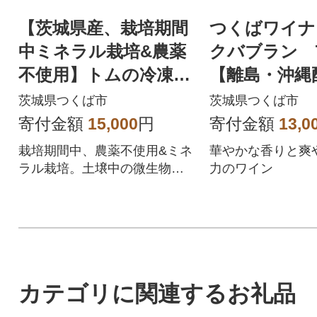
【茨城県産、栽培期間
つくばワイナ
中ミネラル栽培&農薬
クバブラン 7
不使用】トムの冷凍ブ
【離島・沖縄
ルーベリー 1kg【離
可】
茨城県つくば市
茨城県つくば市
島・沖縄配送不可】
寄付金額
15,000
円
寄付金額
13,0
栽培期間中、農薬不使用&ミネ
華やかな香りと爽
ラル栽培。土壌中の微生物を
力のワイン
大切にした土づくりで育てた
ブルーベリーです
カテゴリに関連するお礼品