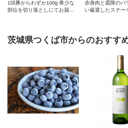
1頭豚からわずか100g 希少な
赤身肉と霜降のバ
部位を切り落としにてお届け
い厳選したステー
します
めな高級部位『サ
を御用意致しまし
茨城県つくば市からのおすす