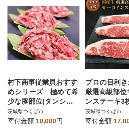
村下商事従業員おすす
プロの目利き
めシリーズ 極めて希
厳選高級部位
少な豚部位(タンシタ)
ンステーキ3
の切り落とし1.5kg離
600g)
茨城県つくば市
茨城県つくば市
島沖縄配送不可
寄付金額
10,000
円
寄付金額
17,0