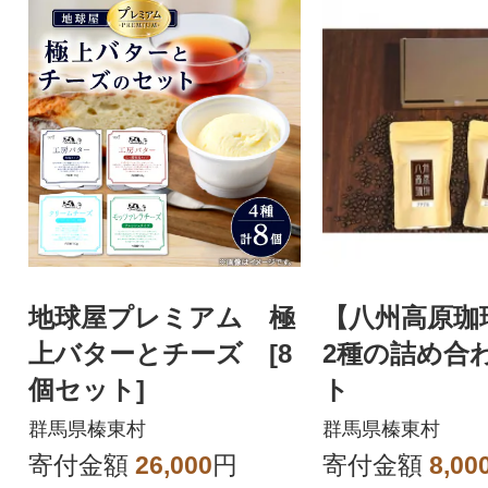
地球屋プレミアム 極
【八州高原珈琲
上バターとチーズ [8
2種の詰め合
個セット]
ト
群馬県榛東村
群馬県榛東村
寄付金額
26,000
円
寄付金額
8,00