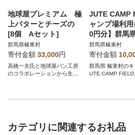
地球屋プレミアム 極
JUTE CAMP 
上バターとチーズの
ャンプ場利用券
[8個 Aセット]
0円分】群馬県
群馬県榛東村
群馬県榛東村
寄付金額
33,000
円
寄付金額
10,0
高橋一夫氏と地球屋パン工房
群馬県 榛東村のキ
のコラボレーションから生ま
UTE CAMP FIE
れた、極上バターとチーズ8種
です。
類のセットです。
カテゴリに関連するお礼品