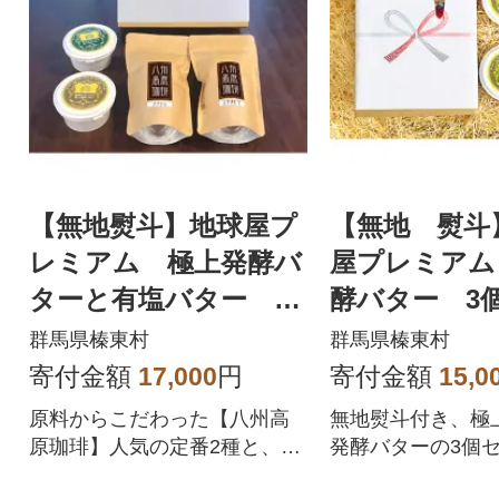
【無地熨斗】地球屋プ
【無地 熨斗
レミアム 極上発酵バ
屋プレミアム
ターと有塩バター 珈
酵バター 3
琲(豆)2種のセット
群馬県榛東村
群馬県榛東村
寄付金額
17,000
円
寄付金額
15,0
原料からこだわった【八州高
無地熨斗付き、極
原珈琲】人気の定番2種と、バ
発酵バターの3個
ター職人 高橋一夫氏の人気バ
お祝いにはぴった