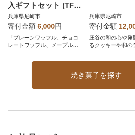
入ギフトセット (TFR
B-PChM7G)
兵庫県尼崎市
兵庫県尼崎市
寄付金額
6,000
円
寄付金額
12,0
「プレーンワッフル、チョコ
庄谷の和の心や発
レートワッフル、メープルワ
るクッキーや和の
ッフル」が入った冷凍便ギフ
モチーフとした焼
トセットです。
合わせ
焼き菓子を探す