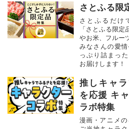
さとふる限
さとふるだけ
「さとふる限定
やお米、フルー
みなさんの愛情
っぷり詰まった
お届けします！
推しキャラ
を応援 キ
ラボ特集
漫画・アニメの
ご当地キャラク