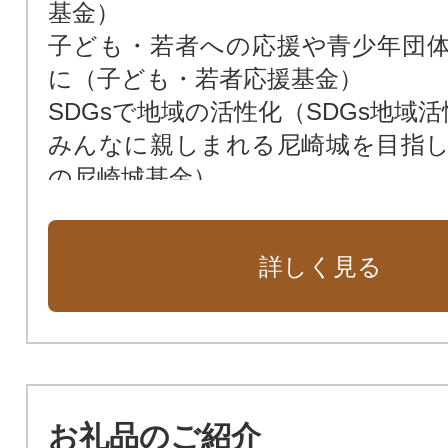
基金）
子ども・若者への応援や青少年団
に（子ども・若者応援基金）
SDGsで地域の活性化（SDGs地域
みんなに親しまれる尼崎城を目指
の尼崎城基金）
次世代によりよい環境を残すため（
花や緑あふれる街に（緑化基金）
詳しく見る
市民福祉の向上のために（市民福祉
動物愛護のために（動物愛護基金）
新しい本庁舎を建設（新本庁舎建設
暴力団ゼロの街のために（暴力団排
公共施設を整備するために（公共
お礼品のご紹介
基金）