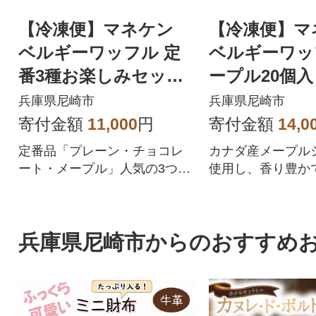
【冷凍便】マネケン
【冷凍便】マ
ベルギーワッフル 定
ベルギーワッ
番3種お楽しみセット1
ープル20個入り
5個入り(TFRB-PChM1
-M20)
兵庫県尼崎市
兵庫県尼崎市
5)
寄付金額
11,000
円
寄付金額
14,0
定番品「プレーン・チョコレ
カナダ産メープル
ート・メープル」人気の3つの
使用し、香り豊か
味をお楽しみいただけるセッ
さに仕上げました
トです。
兵庫県尼崎市からのおすすめ