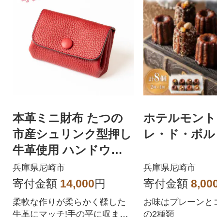
本革ミニ財布 たつの
ホテルモント
市産シュリンク型押し
レ・ド・ボル
牛革使用 ハンドウォ
レット[レッド]
兵庫県尼崎市
兵庫県尼崎市
寄付金額
14,000
円
寄付金額
8,00
柔軟な作りが柔らかく鞣した
お味はプレーンと
牛革にマッチ!手の平に収まる
の2種類