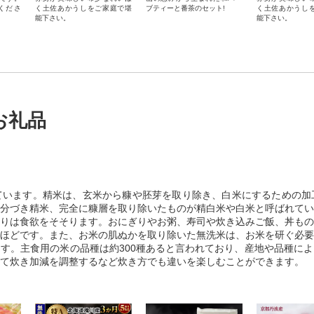
くださ
く土佐あかうしをご家庭で堪
ブティーと番茶のセット!
く土佐あかうし
能下さい。
能下さい。
お礼品
ています。精米は、玄米から糠や胚芽を取り除き、白米にするための加
分づき精米、完全に糠層を取り除いたものが精白米や白米と呼ばれてい
りは食欲をそそります。おにぎりやお粥、寿司や炊き込みご飯、丼もの
ほどです。また、お米の肌ぬかを取り除いた無洗米は、お米を研ぐ必要
す。主食用の米の品種は約300種あると言われており、産地や品種に
て炊き加減を調整するなど炊き方でも違いを楽しむことができます。