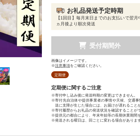
お礼品発送予定時期
【1回目】毎月末日までのお支払いで翌月
ヵ月後より順次発送
受付期間外
画像はイメージです。
※
注意事項
をご確認ください。
定期便
定期便に関するご注意
※寄付申し込み後に発送時期の変更はできません。
※寄付先自治体や提供事業者の事情や天候、交通事
送に支障が生じた場合には、お届けが遅れること
※寄付履歴からお礼品の発送状況を確認することが
※提供元の都合により、年末年始等の長期休業期間
※発送される曜日は、回ごとに変わる場合がありま