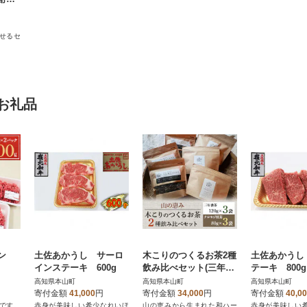
せるセ
。
お礼品
ン
土佐あかうし サーロ
木こりのつくるお茶2種
土佐あかうし
インステーキ 600g
飲み比べセット(三年番
テーキ 800g
茶120g3袋、クロモジ
高知県本山町
高知県本山町
高知県本山町
枝茶80g3袋)
寄付金額
41,000
円
寄付金額
34,000
円
寄付金額
40,0
です。
赤身が美味しい希少なれいほ
山の恵みから生まれた和ハー
赤身が美味しい