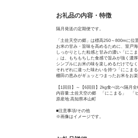
お礼品の内容・特徴
隔月発送の定期便です。
「土佐天空の郷」は標高250～800m
お米の甘み・旨味を高めるために、室戸海
しっかりとした粒感と甘みの濃い「にこまる
」は、もちもちした食感で旨みが強く濃厚
シンプルにお米の味を楽しめるだけでなく
それぞれに違った味わいを持つ「にこまる
棚田の恵みがギュッとつまったお米をお楽
【1回目】～【6回目】2kg食べ比べ隔月全
内容量:土佐天空の郷 「にこまる」 「ヒノ
原産地:高知県本山町
■注意事項/その他
※画像はイメージです。