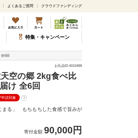
よくあるご質問
クラウドファンディング
メ
イ
ン
コ
ン
特集・キャンペーン
テ
ン
ツ
 全6回
に
ス
お礼品ID:4010488
キ
天空の郷 2kg食べ比
ッ
プ
届け 全6回
プ申請対象
こまる」 もちもちした食感で旨みが
90,000円
寄付金額