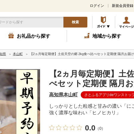
ログイン
新規会員登録
検索
お礼品から探す
地域から探す
知県
本山町
【2ヵ月毎定期便】土佐天空の郷 2kg食べ比べセット定期便 隔月お届け
【2ヵ月毎定期便】土佐
べセット定期便 隔月お
高知県本山町
さとふるアプリdeワンストッ
しっかりとした粒感と甘みの濃い「に
強く濃厚な味わい「ヒノヒカリ」
0.0
（0）