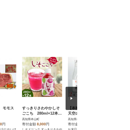
 モモス
すっきりさわやかしそ
【本格米焼酎セット】
【本格米
ごこち 280ml×12本セ
天空の郷玄米仕込1本・
ット】天
ット
白米仕込1本
込1本・
高知県本山町
高知県本山町
高知県本山
土佐泡盛R
00
円
寄付金額
8,000
円
寄付金額
16,000
円
寄付金額
希少なれいほ
しそドリンク すっきりさわや
お米日本一コンテスト最優秀
お米日本一