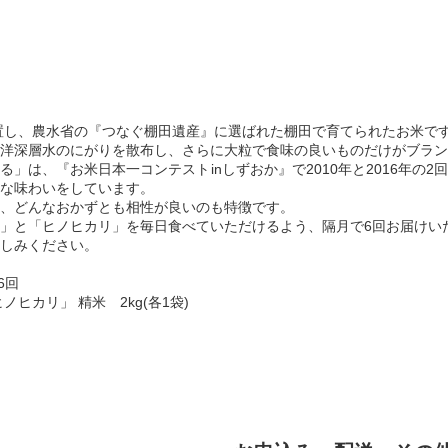
に位置し、農水省の『つなぐ棚田遺産』に選ばれた棚田で育てられたお米で
洋深層水のにがりを散布し、さらに大粒で食味の良いものだけがブラン
」は、『お米日本一コンテストinしずおか』で2010年と2016年の
な味わいをしています。
、どんなおかずとも相性が良いのも特徴です。
」と「ヒノヒカリ」を毎日食べていただけるよう、隔月で6回お届けい
しみください。
6回
ヒカリ」 精米 2kg(各1袋)