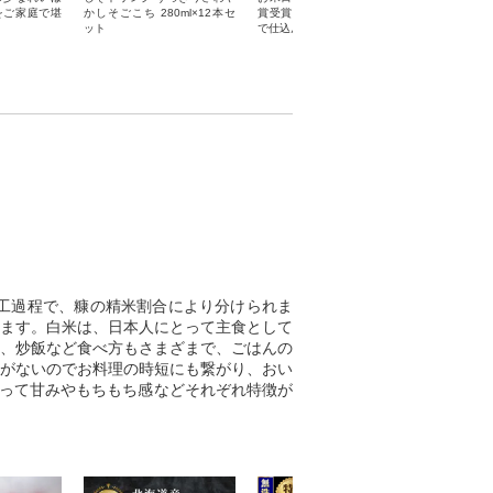
をご家庭で堪
かしそごこち 280ml×12本セ
賞受賞「土佐天空の郷」中米
賞受賞米「
ット
で仕込んだ本格焼酎!
米で仕込ん
工過程で、糠の精米割合により分けられま
ます。白米は、日本人にとって主食として
、炒飯など食べ方もさまざまで、ごはんの
がないのでお料理の時短にも繋がり、おい
よって甘みやもちもち感などそれぞれ特徴が