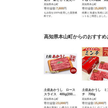
もみのひ(モミガライ
泡盛お試しセット
高知県本山町
高知県本山町
ト)20kg入り1箱
寄付金額
7,000
円
寄付金額
15,000
円
もみ殻を100%使用した固形燃
焼酎と泡盛を気軽に試
料です。
ットをご用意しました
高知県本山町からのおすすめ
土佐あかうし ロース
土佐あかうし ミ
スライス 400g(200g×
チ 700g
2パック)
高知県本山町
高知県本山町
寄付金額
23,000
円
寄付金額
15,000
円
赤身が美味しい希少な土佐嶺
土佐あかうしのミンチ