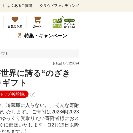
よくあるご質問
クラウドファンディング
メ
イ
ン
コ
ン
特集・キャンペーン
テ
ン
ツ
ギフト
に
ス
お礼品ID:3128524
キ
が世界に誇る“のざき
ッ
プ
キギフト
ストップ申請対象
、冷蔵庫に入らない。」 そんな寄附
します。 ご寄附は2023年(2023
品はゆっくり受取りたい寄附者様におス
に郵送いたします。(12月29日以降
だきます。)