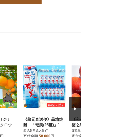
リジナ
《蔵元直送便》黒糖焼
《今が旬!》【家庭用】
あつあつ
ノクロウサ
酎 「奄美(25度)」1.8ℓ
徳之島センチュリー果
徳之島の島
んジャム
パック (12本セット)
樹園さんの完熟マンゴ
g)
鹿児島県徳之島町
鹿児島県徳之島町
鹿児島県徳
ー約2kg
円
寄付金額
58,000
円
寄付金額
27,000
円
寄付金額