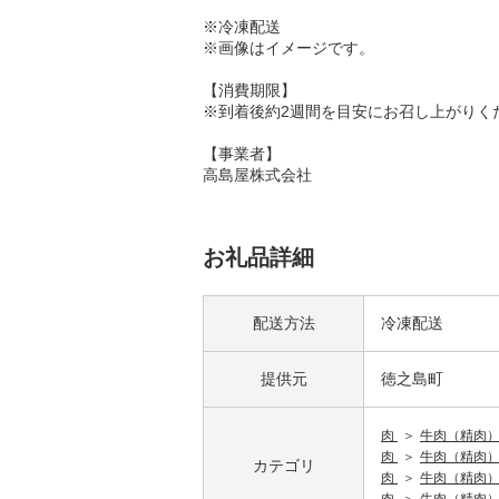
※冷凍配送
※画像はイメージです。
【消費期限】
※到着後約2週間を目安にお召し上がりく
【事業者】
高島屋株式会社
お礼品詳細
配送方法
冷凍配送
提供元
徳之島町
肉
牛肉（精肉
肉
牛肉（精肉
カテゴリ
肉
牛肉（精肉