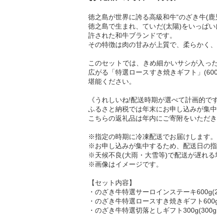
徳之島が世界に誇る高級和牛“のざき牛(鹿
徳之島で生まれ、ていだ(太陽)をいっぱい
許された和牛ブランドです。
その特徴は肉の甘みが上質で、柔らかく、
このセットでは、きめ細かいサシが入った高
広がる「特選ロースすき焼きギフト」(60
堪能ください。
《うれしいね!配送時期が選べて計画的です
ふるさと納税では年末にお申し込みが集中
こちらの返礼品は年内にご寄附をいただき
※指定の時期に冷凍配送でお届けします。
※お申し込みが集中するため、配送日の指
※天候不良(大雨・大雪等)で配送が遅れ
※画像はイメージです。
【セット内容】
・のざき牛特選サーロインステーキ600g(20
・のざき牛特選ロースすき焼きギフト600g(3
・のざき牛特選切落としギフト300g(300g×