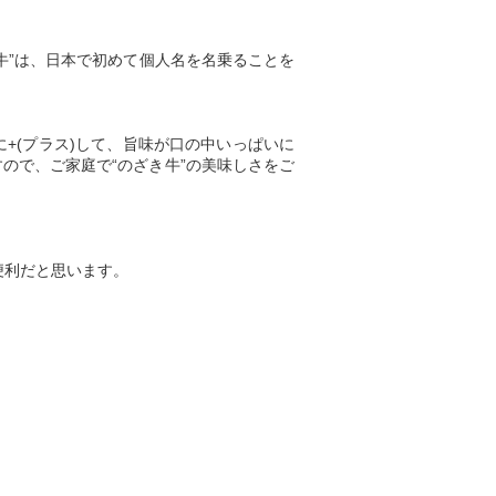
き牛”は、日本で初めて個人名を名乗ることを
に+(プラス)して、旨味が口の中いっぱいに
すので、ご家庭で“のざき牛”の美味しさをご
便利だと思います。