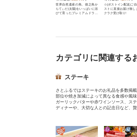
世界自然遺産の島、徳之島か
☆(ポストイン配送)ご
らてぃだ(太陽)をいっぱいに浴
ストに直接お届け致し
びて育ったプレミアムドラゴ
クラク受け取り!
ンフルーツをお届けします。
カテゴリに関連する
ステーキ
さとふるではステーキのお礼品を多数掲載
部位や焼き加減によって異なる食感や風味
ガーリックバターや赤ワインソース、ステ
ディナーや、大切な人との記念日など、贅