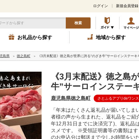
ログイン
新規会員登録
検索
お礼品から探す
地域から探す
児島県
徳之島町
《3月末配送》徳之島が世界に誇る“のざき牛”サーロインステーキ
《3月末配送》徳之島
牛”サーロインステー
鹿児島県徳之島町
さとふるアプリdeワン
「年末はたくさん返礼品が届いてしまい
者様の声から生まれた、返礼品をご紹介いた
年12月31日までに決済完了)、返礼
スメです。 ※受領証明書等の書類はすぐ
のお申込分は郵送まで少しお時間をいた