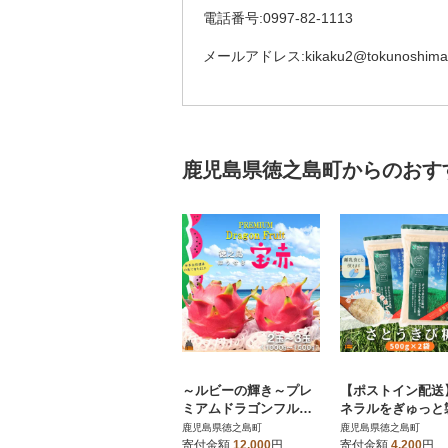
電話番号:0997-82-1113
メールアドレス:kikaku2@tokunoshima-
鹿児島県徳之島町からのおす
～ルビーの輝き～プレ
【ポストイン配送
ミアムドラゴンフルー
ネラルをぎゅっと
ツ“徳之島宝赤”(1kg～
さとうきび糖 素焚
鹿児島県徳之島町
鹿児島県徳之島町
1.5kg)
だきとう)(500g×2
寄付金額
12,000
円
寄付金額
4,200
円