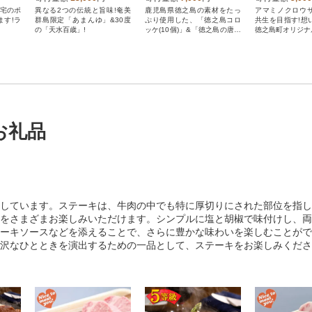
自宅のポ
異なる2つの伝統と旨味!奄美
鹿児島県徳之島の素材をたっ
アマミノクロウ
ます!ラ
群島限定「あまんゆ」&30度
ぷり使用した、「徳之島コロ
共生を目指す!想
の「天水百歳」!
ッケ(10個)」&「徳之島の唐辛
徳之島町オリジナ
子コロッケ(10個)」を全国にお
届けします!
お礼品
しています。ステーキは、牛肉の中でも特に厚切りにされた部位を指し
をさまざまお楽しみいただけます。シンプルに塩と胡椒で味付けし、両
ーキソースなどを添えることで、さらに豊かな味わいを楽しむことがで
沢なひとときを演出するための一品として、ステーキをお楽しみくださ