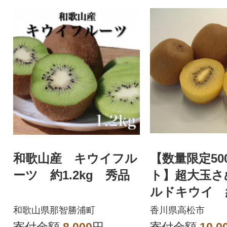
和歌山産 キウイフル
【数量限定50
ーツ 約1.2kg 秀品
ト】超大玉さ
ルドキウイ 約
和歌山県那智勝浦町
香川県高松市
寄付金額
8,000
円
寄付金額
10,0