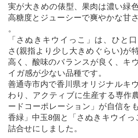
実が大きめの俵型、果肉は濃い緑
高糖度とジューシーで爽やかな甘
。
「さぬきキウイっこ」は、ひと口
さ(親指より少し大きめぐらい)が
高く、酸味のバランスが良く、キ
イガ感が少ない品種です。
善通寺市内で香川県オリジナルキ
わり、アクティブに生産する専作
ードコーポレーション」が自信を
香緑」中玉8個と「さぬきキウイっ
詰合せにしました。