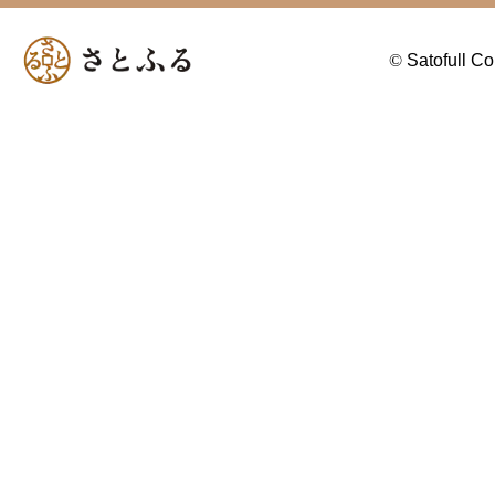
©
Satofull Co.