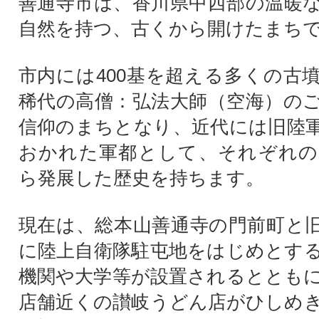
善通寺市は、香川県中西部の温暖
自然を持つ、古くから開けたまち
市内には400基を超える多くの古
稀代の高僧：弘法大師（空海）の
信仰のまちとなり、近代には旧陸
おかれた軍都として、それぞれの
ら発展した歴史を持ちます。
現在は、総本山善通寺の門前町と
に陸上自衛隊駐屯地をはじめとす
機関や大学等が設置されるとともに
店舗近くの讃岐うどん店がひしめ