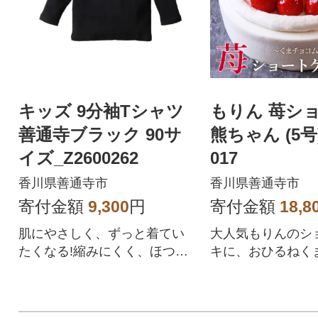
キッズ 9分袖Tシャツ
もりん 苺シ
善通寺ブラック 90サ
熊ちゃん (5号)
イズ_Z2600262
017
香川県善通寺市
香川県善通寺市
寄付金額
9,300
円
寄付金額
18,8
肌にやさしく、ずっと着てい
大人気もりんのシ
たくなる!縮みにくく、ほつれ
キに、おひるねく
にくいキッズTシャツ
チョコムースが乗
ケーキ。